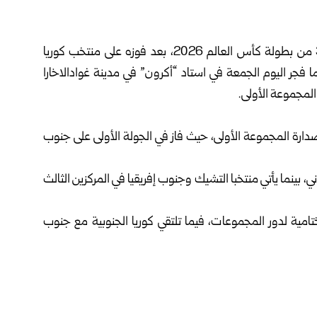
حجز منتخب المكسيك بطاقة التأهل الأولى إلى دور الـ 32 من بطولة كأس العالم ‌‏2026، بعد فوزه على منتخب كوريا
ا فجر اليوم الجمعة في استاد “أكرون” في مدينة غوادالاخارا
مجموعة الأولى. ‏
سيكي رصيده بهذا الفوز إلى 6 نقاط في صدارة المجموعة الأولى، ‏حيث فاز في الجولة الأولى على جنوب
بية عند 3 نقاط في المركز الثاني، بينما يأتي منتخبا ‏التشيك وجنوب إفريقيا في المركزين الثالث
ية لدور المجموعات، فيما ‏تلتقي كوريا الجنوبية مع جنوب