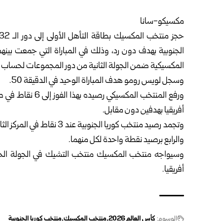
مكسيكو-سانا‏
الجنوبية بهدف دون رد، وذلك في المباراة التي ‏جمعت بينهم
‏المكسيكية ضمن الجولة الثانية من دور المجموعات لحساب ال
وسجل لويس رومو هدف المباراة الوحيد في الدقيقة 50. ‏
ورفع المنتخب المك
أفريقيا بهدفين دون مقابل. ‏
وتجمد رصيد منتخب كوريا الجنو
والرابع برصيد نقطة واحدة لكل منهما.‏
وسيواجه منتخب المكسيك منتخب التشيك في الجولة الختام
أفريقيا.‏
الوسوم:
كأس العالم ‌‏2026
منتخب المكسيك
منتخب كوريا الجنوبية