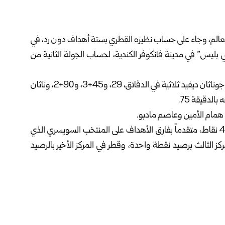
لعالم، وجاء على حساب ‏نظيره القطري بستة أهداف دون رد، في
ي بليس” في مدينة فانكوفر الكندية، لحساب الجولة الثانية من
وسجل أهداف المنتخب الكندي سايل لارين في الدقيقة 16، وجوناثان ديفيد ثلاثية في ‏الدقائق، 29، و45+3، و90+2، وناثان
همام الأمين وعاصم ‏مادبو.‏
بهذه النتيجة تصدر المنتخب الكندي ترتيب المجموعة برصيد 4 نقاط، متقدماً بفارق ‏الأهداف على المنتخب السويسري الذي
كز الثالث برصيد نقطة واحدة، وقطر في المركز الأخير بالرصيد