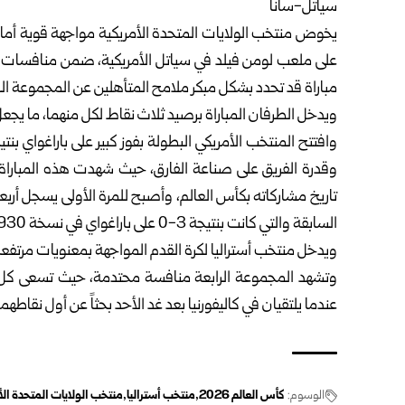
سياتل-سانا
يخوض منتخب الولايات المتحدة الأمريكية مواجهة قوية أمام 
على ملعب لومن فيلد في سياتل الأمريكية، ضمن ‏منافسات ا
مباراة قد تحدد ‏بشكل مبكر ملامح المتأهلين عن المجموعة الرا
ويدخل الطرفان المباراة برصيد ثلاث نقاط لكل منهما، ما يجعل ال
وقدرة الفريق على صناعة الفارق، حيث ‏شهدت هذه المباراة إنج
‏تاريخ مشاركاته بكأس العالم، وأصبح للمرة الأولى يسجل أربعة
السابقة والتي كانت بنتيجة 3-0 على باراغواي في ‏نسخة 1930.‏
ويدخل منتخب أستراليا لكرة القدم المواجهة بمعنويات مرتفعة، بعد فوزه المفاج
وتشهد المجموعة الرابعة منافسة محتدمة، حيث تسعى كل من 
عندما يلتقيان في كاليفورنيا بعد غد الأحد بحثاً ‏عن أول نقاطهما
الوسوم:
كأس العالم 2026
منتخب أستراليا
منتخب الولايات المتحدة الأ