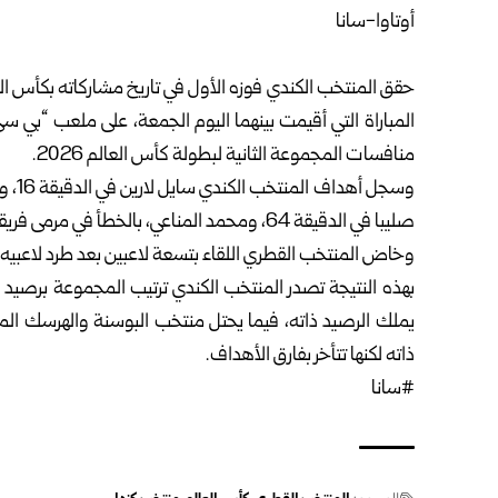
أوتاوا-سانا
حقق المنتخب الكندي فوزه الأول في تاريخ مشاركاته بكأس ا
المباراة التي أقيمت بينهما اليوم الجمعة، على ‏ملعب “بي س
منافسات ‏المجموعة الثانية لبطولة كأس العالم 2026.‏
صليبا في الدقيقة 64، ومحمد المناعي، بالخطأ ‏في مرمى فريقه بالدقيقة 75.‏
وخاض المنتخب القطري اللقاء بتسعة لاعبين بعد طرد لاعبيه 
يملك الرصيد ذاته، فيما يحتل منتخب البوسنة ‏والهرسك المر
ذاته ‏لكنها تتأخر بفارق الأهداف.‏
‏#سانا‏