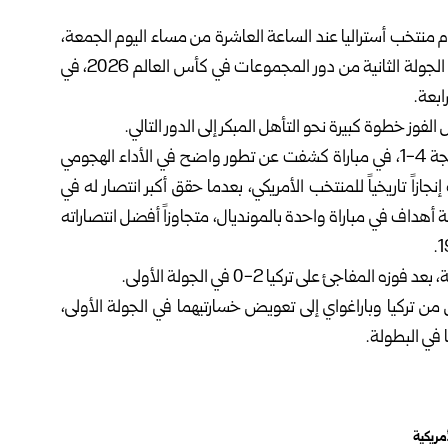
منتخب أستراليا عند الساعة ‏العاشرة من مساء اليوم الجمعة،
لجولة الثانية من دور المجموعات في
كأس العالم 2026
، في
بعة.‏
فوز خطوة كبيرة نحو ‏التأهل المبكر إلى الدور التالي.‏
وافتتح المنتخب الأمريكي البطولة بفوز كبير على باراغواي بنتيجة 4-1، في مباراة ‏كشفت عن تطور واضح في الأداء الهجومي
ازاً تاريخياً للمنتخب الأمريكي، بعدما حقق أكبر انتصار له في
 أهداف في مباراة واحدة ‏بالمونديال، متجاوزاً أفضل انتصاراته
ئ على ‏تركيا 2-0 في الجولة الأولى.‏
تركيا وباراغواي إلى ‏تعويض خسارتيهما في الجولة الأولى،
 في البطولة.‏
مريكية