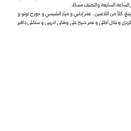
 الساعة السابعة والنصف مساءً.
 كلاً من اللاعبين.. عمر إدلبي و ميار البلبيسي و جورج نونو و
كردي و بلال أطلي و عمر شيخ علي وهاني ادريبي و ستانلي دافيز
لجاري في إياب النافذة الأولى من التصفيات.
فيسبوك