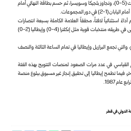
منتخبات كاليدونيا الجديدة (6-1) والمغرب (6-0) والمكسيك (5-0)، وتجاوز بلجيكا وسويسرا، ثم حسم بطاقة النهائي أمام
في دور المجموعات.
ءً استثنائياً لافتاً، محققاً العلامة الكاملة بسبعة انتصارات
متتالية، مسجلاً 17 هدفاً ومستقبلاً هدفاً واحداً فقط، وأقصى في طريقه منتخبات قوية مثل إنكلترا (4-0) وإيطاليا (2-0)
ع، والتي تجمع البرازيل وإيطاليا في تمام الساعة الثالثة والنصف
م القياسي في عدد مرات الصعود لمنصات التتويج بهذه الفئة
اخر، فيما تطمح إيطاليا إلى تحقيق إنجاز غير مسبوق ببلوغ منصة
عام 1987.
 الدولي في قطر