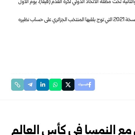
نية تحت مظلة الاتحاد الدولي لكرة القدم (فيفا)، يوم الأول
يُذكر أن قطر تستضيف البطولة للمرة الثانية على التوالي بعد نسخة 2021 التي توج بلقبها المنتخب الجزائري على حساب نظيره
فيسبوك
ل مع النمسا في كأس العالم