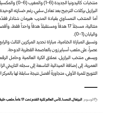
البرازيل بركلات الترجيح بعد تعادل سلبي، رغم خسارته الوحيدة أمام اليابان (1-2) 
أما المنتخب النمساوي بقيادة المدرب هيرمان شتادلر فقدّم أدا
واليابان (1-0).
وتسبق المباراة الختامية، مباراة تحديد المركزين الثالث والراب
عصراً، على ملعب أسباير زون بالعاصمة القطرية الدوحة.
ويسعى منتخب البرازيل، عملاق الكرة العالمية وحامل الرق
العمرية، إلى إضافة الميدالية التاسعة إلى سجله التاريخي الز
التتويج للمرة الأولى، متجاوزةً أفضل نتيجة سابقة لها بالمركز الرابع 
الوسوم:
البرتغال
النمسا
كأس العالم لكرة القدم تحت 17 عاماً
ملعب خليفة