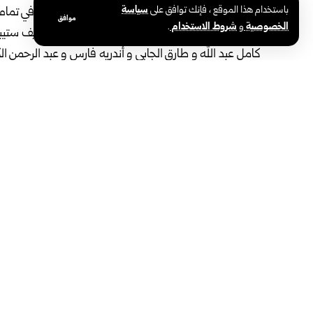
باستخدام هذا الموقع ، فإنك توافق على
سياسة
العاصمة الأردنية عمان، ضمن النافذة الأولى، وذلك في تمام
موافق
الخصوصية
و
شروط الاستخدام
.
وتضم قائمة المنتخب التي أعلنها مدرب منتخبنا جوزيف ستيبينغ،
كامل عبد الله و طارق الجابي و أندريه فارس و عبد الرحمن ال
وكريستان ماران.
ويعود منتخبنا ليلتقي المنتخب الأردني في الثلاثين من الشهر ا
الوسوم:
المنتخب الأردني
كرة السلة
منتخب سوريا للرجال
مشاركة هذه المقالة