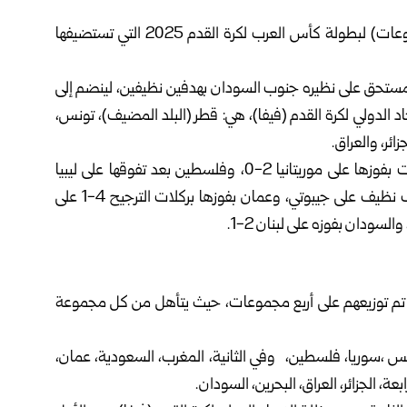
اكتمل عقد المنتخبات المتأهلة إلى الدور الأول (دور المجموعات) لبطولة كأس العرب لكرة القدم 2025 التي تستضيفها
المستحق على نظيره جنوب السودان بهدفين نظيفين، لينضم إلى
د الدولي لكرة القدم (فيفا)، هي: قطر (البلد المضيف)، تونس،
ائر، والعراق.
كما حجز بطاقات التأهل عبر الدور التمهيدي كل من: الكويت بفوزها على موريتانيا 2-0، وفلسطين بعد تفوقها على ليبيا
بركلات الترجيح 4-3 إثر تعادل سلبي، والبحرين بفوزها بهدف نظيف على جيبوتي، وعمان بفوزها بركلات الترجيح 4-1 على
 أصبح عدد المنتخبات المشاركة 16 منتخباً، تم توزيعهم على أربع مجموعات، حيث يتأهل من كل مجموعة
 ،سوريا، فلسطين، وفي الثانية، المغرب، السعودية، عمان،
بعة، الجزائر، العراق، البحرين، السودان.