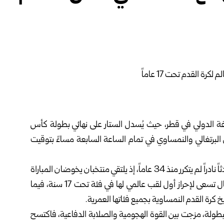
يفة الدولي في قطر، حيث يُسدل الستار على نهائي بطولة كأس
لمنتخبين البرتغالي والنمساوي في تمام الساعة السابعة مساءً بتوقيت
وحسب موقع الفيفا على شبكة الإنترنت، يشهد هذا النهائي حدثاً نادراً لم يتكرر منذ 34 عاماً، إذ يلتقي منتخبان يخوضان المباراة
النهائية للمرة الأولى في تاريخهما بهذه الفئة العمرية، فالبرتغال تسعى لإحراز أول لقب عالمي لها في فئة تحت 17 سنة، فيما
 كرة القدم النمساوية بجميع فئاتها العمرية.
بطولة، مزجت بين القوة الهجومية والصلابة الدفاعية، فاكتسح