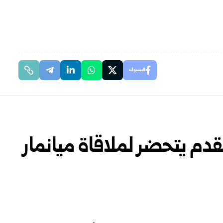
فيسبوك
قدم يتحضر لملاقاة ميانمار