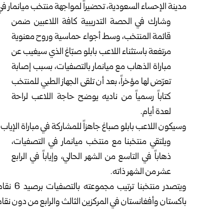
مدينة الإحساء السعودية، تحضيراً لمواجهة منتخب ميانمار ف
وشارك في الحصة التدريبية كافة اللاعبين ضمن
قائمة المنتخب، وسط أجواء حماسية وروح معنوية
مرتفعة باستثناء اللاعب بابلو صبّاغ الذي سيغيب عن
مباراة الذهاب مع ميانمار بالتصفيات، بسبب إصابة
تعرّض لها مؤخراً، بعد أن تلقى الجهاز الطبي للمنتخب
كتاباً رسمياً من ناديه يوضح حاجة اللاعب لراحة
لعدة أيام.
وسيكون اللاعب بابلو صباغ جاهزاً للمشاركة في مباراة الإياب م
ويلتقي منتخبنا مع منتخب ميانمار في التصفيات،
ذهاباً في التاسع من الشهر الحالي، وإياباً في الرابع
عشر من الشهر ذاته.
ويتصدر م
باكستان وأفغانستان في المركزين الثالث والرابع من دون نقا