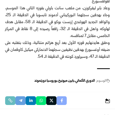
لفولفسبورغ.
وعاد باير ليفركوزن، من ملعب سانت باولي بفوزه الثاني هذا الموسم،
وجاء بهدفين سجلهما البوركينابي أدموند تابسوبا في الدقيقة الـ 25،
والوافد الجديد الهولندي إرنست بوكو في الدقيقة الـ 58، مقابل هدف
لهاوكه واهل في الدقيقة الـ 32، رافعاً رصيده إلى 8 نقاط في المركز
الخامس، مقابل 7 لمنافسه.
وحقق هايدنهايم فوزه الأول بعد أربع هزائم متتالية، وذلك بتغلبه على
ضيفه أوغسبورغ بهدفين نظيفين سجلهما الدنماركي ميكيل كاوفمان في
الدقيقة الـ 47، وسيرلورد كونته في الدقيقة الـ 54.
الوسوم:
الدوري الألماني
بايرن ميونيخ
بوروسيا دورتموند