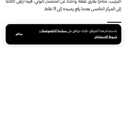
الترتيب، متأخرًا بفارق نقطة واحدة عن المتصدر نابولي، فيما ارتقى أتالانتا
إلى المركز الخامس بعدما رفع رصيده إلى 9 نقاط.
سياسة الخصوصية
باستخدام هذا الموقع ، فإنك توافق على
و
موافق
الوسوم:
الدوري الإيطالي
يوفنتوس
شروط الاستخدام
.
الوكالة العربية السورية للأنباء – سانا
الوكالة الوطنية الرسمية للأخبار في سوريا،
تأسست في 24 يونيو 1965. تتبع وزارة
الإعلام، ومركزها الرئيسي في دمشق.