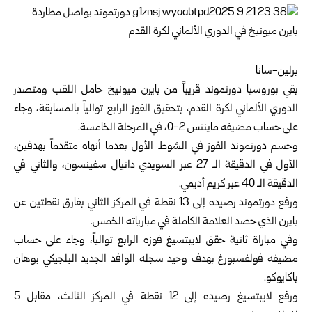
برلين-سانا
بقي بوروسيا دورتموند قريباً من بايرن ميونيخ حامل اللقب ومتصدر
الدوري الألماني لكرة القدم، بتحقيق الفوز الرابع توالياً بالمسابقة، وجاء
على حساب مضيفه ماينتس 2-0، في المرحلة الخامسة.
وحسم دورتموند الفوز في الشوط الأول بعدما أنهاه متقدماً بهدفين،
الأول في الدقيقة الـ 27 عبر السويدي دانيال سفينسون، والثاني في
الدقيقة الـ 40 عبر كريم أديمي.
ورفع دورتموند رصيده إلى 13 نقطة في المركز الثاني بفارق نقطتين عن
بايرن الذي حصد العلامة الكاملة في مبارياته الخمس.
وفي مباراة ثانية حقق لايبتسيغ فوزه الرابع توالياً، وجاء على حساب
مضيفه فولفسبورغ بهدف وحيد سجله الوافد الجديد البلجيكي يوهان
باكايوكو.
ورفع لايبتسيغ رصيده إلى 12 نقطة في المركز الثالث، مقابل 5