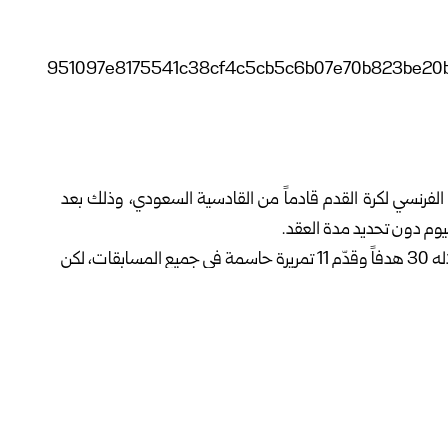
 الفرنسي لكرة القدم قادماً من القادسية السعودي، وذلك بعد
اليوم دون تحديد مدة العقد.
وغادر الغابوني مرسيليا بعد موسم ناجح في 2024، سجّل خلاله 30 هدفاً وقدّم 11 تمريرة حاسمة في جميع المسابقات، لكن
ي الدوري المحلي، من دون بلوغ أي مسابقة أوروبية في ذلك
وأحرز أوباميانغ بألوان القادسية 21 هدفاً في 36 مباراة، منها 17 هدفاً في الدوري المحلي، ساعده من خلالها على احتلال المركز
ة كأس الملك التي خسرها أمام الاتحاد.