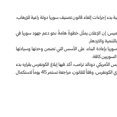
ة بدء إجراءات إلغاء
قانون تصنيف سوريا دولة راعية للإرهاب
،
لخميس: إن الإعلان يمثّل خطوةً هامةً نحو دعم جهود سوريا في
لتنمية والازدهار.
سوريا بإعادة البناء، على الأسس التي تضمن وحدتها وسيادتها
السوريين كافة.
 الأمريكي دونالد ترامب، أكد فيها إبلاغ الكونغرس بقراره بدء
إجراءات إلغاء تصنيف سوريا دولة راعية للإرهاب، حيث سيُجري الكونغرس، وفقاً للقانون، مراجعة ‌‏تستمر 45 يوماً ‌‏لاستكمال