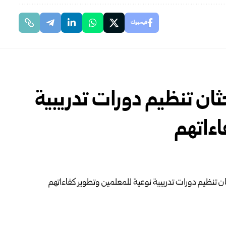
فيسبوك
حثان تنظيم دورات تدريبية
اءاتهم