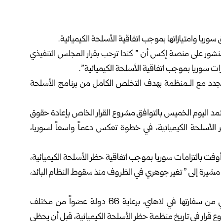
سوريا وامتيازاتها بموجب اتفاقية الأسلحة الكيميائية.
نشور على منصة إكس أن ” كندا ترحب بقرار المجلس التنفيذي
ات سوريا بموجب اتفاقية الأسلحة الكيميائية”.
متجدد مع الـمنظمة بهدف التخلص الكامل من برنامج الأسلحة
مد اليوم الخميس بالتوافق مشروع القرار الخاص بإعادة حقوق
ر الأسلحة الكيميائية، في خطوة تعكس دعماً واسعاً لسوريا،
فت بالتزامات سوريا بموجب اتفاقية حظر الأسلحة الكيميائية،
شيرة إلى ” تغير جوهري في الظروف منذ سقوط النظام البائد،
وجاء اعتماد القرار، الذي قدمته دولة قطر بدعم دبلوماسي من سفارتها في لاهاي، برعاية 66 دولة عضواً من مختلف
ع قرار في تاريخ منظمة حظر الأسلحة الكيميائية، قبل أن يحظى