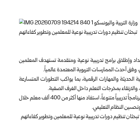
عداد وإطلاق برامج تدريبية نوعية ‏ومتقدمة تستهدف المعلمين
 وفق ‏أحدث الممارسات التربوية المعتمدة عالمياً.‏
ية الحديثة والمهارات الرقمية، بما ‏يواكب التطورات المتسارعة
الارتقاء ‏بمخرجات التعلم داخل الغرف الصفية.‏
في سوريا، اعتمدت أكثر من 24 برنامجاً تدريبياً متنوعاً، استفاد ‏منها أكثر من 400 ألف معلم خلال
تحسين النظام التعليمي.‏