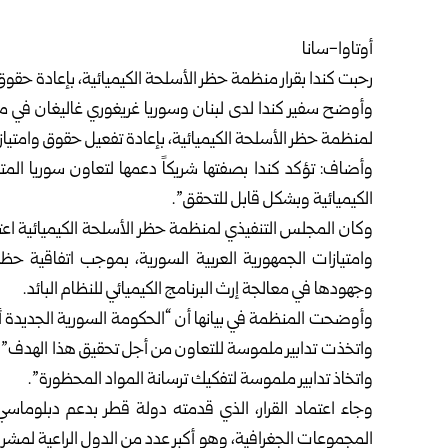
أوتاوا-سانا
رحبت كندا بقرار منظمة حظر الأسلحة الكيميائية، بإعادة حقوق 
وأوضح
سفير كندا لدى لبنان وسوريا
غريغوري غاليغان في م
لمنظمة حظر الأسلحة الكيميائية، بإعادة تفعيل حقوق وامتياز
وأضاف: تؤكد كندا بصفتها شريكاً دعمها لتعاون سوريا ال
الكيميائية وبشكل قابل للتحقق”.
وكان المجلس التنفيذي لمنظمة حظر الأسلحة الكيميائية اعت
وامتيازات الجمهورية العربية السورية، بموجب اتفاقية حظ
وجهودها في معالجة إرث البرنامج الكيميائي للنظام البائد.
وأوضحت المنظمة في بيانها أن “الحكومة السورية الجديدة أو
واتخذت تدابير ملموسة للتعاون من أجل تحقيق هذا الهدف” م
واتخاذ تدابير ملموسة لتفكيك ترسانة المواد المحظورة”.
المجموعات الجغرافية، وهو أكبر عدد من الدول الراعية لمشرو