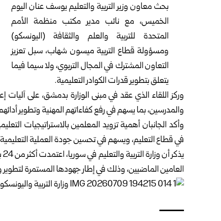
بحث معاون وزير التربية والتعليم يوسف عنان اليوم
الخميس، مع نائب مدير مكتب منظمة الأمم
‏المتحدة للتربية والعلم والثقافة (
اليونسكو
)
ومسؤولة قطاع التربية ميسون شهاب، سبل تعزيز
‏التعاون المشترك في المجال التربوي، ولا سيما فيما
يتعلق بتطوير قدرات الكوادر التعليمية.‏
وركز اللقاء الذي عقد في مبنى الوزارة ب
دمشق
، على آليات إ
والمدرسين، بما يسهم في رفع كفاءاتهم المهنية وتطوير أدائهم،
وأكد الجانبان أهمية تزويد المعلمين بالاستراتيجيات التعليم
في قطاع التعليم، ويسهم في تحسين جودة العملية التعليمية، و
يذكر أن
وزارة التربية والتعليم
العامين الماضيين، وذلك في إطار جهودها المستمرة لتطوير ‏و