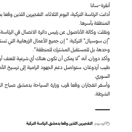
أنقرة-سانا
أدانت
الرئاسة التركية
، اليوم الثلاثاء،
التفجيرين اللذين وقعا 
المنطقة بأسرها.
ونقلت وكالة الأناضول عن رئيس دائرة الاتصال في الرئاسة ا
“إن سوسيال” التركية: ” إن جميع الأعمال الإرهابية التي تس
وحدها، بل للمستقبل المشترك للمنطقة”.
وأكد دوران، أنه “لا يمكن أن تكون هناك أي شرعية للعنف أو 
طيب أردوغان، ستواصل دعم الجهود الرامية إلى ترسيخ الأم
السوري.
الشرطة.
الوسوم:
التفجيرين اللذين وقعا بدمشق
الرئاسة التركية