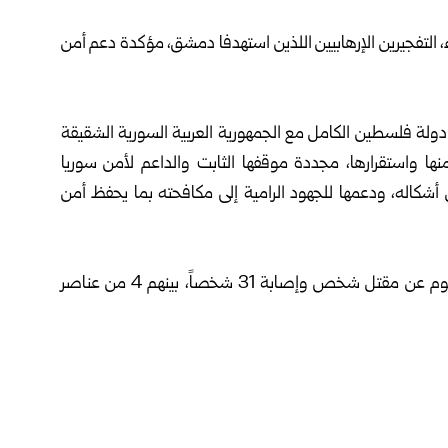
ثاء، التفجيرين الإرهابيين اللذين استهدفا دمشق، مؤكدة دعم أمن
ولة فلسطين الكامل مع الجمهورية العربية السورية الشقيقة
 واستقرارها، مجددة موقفها الثابت والداعم لأمن سوريا
 أشكاله، ودعمها للجهود الرامية إلى مكافحته بما يحفظ أمن
صباح اليوم عن مقتل شخص وإصابة 31 شخصاً، بينهم 4 من عناصر