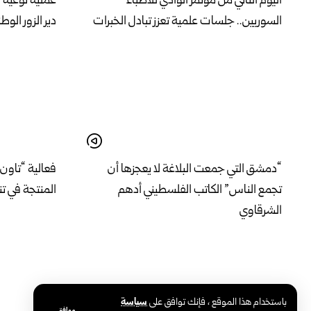
اليوم الثاني من مؤتمر الوادي للأطباء
عملية نوعية 
السوريين.. جلسات علمية تعزز تبادل الخبرات
دير الزور الوط
“دمشق التي جمعت البلاغة لا يعجزها أن
فعالية “تاون 
تجمع الناس” الكاتب الفلسطيني أدهم
المنتجة في ت
الشرقاوي
باستخدام هذا الموقع ، فإنك توافق على
سياسة