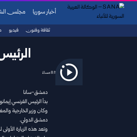
أخبار سوريا
مجلس ال
ثقافة وفنون
فيديو
ص
الرئيس 
2026/07/06 8:19 مساءً
دمشق-سانا‏
بدأ
الرئيس الفرنسي إيمان
وكان
وزير الخارجية والم
دمشق الدولي‎.‎