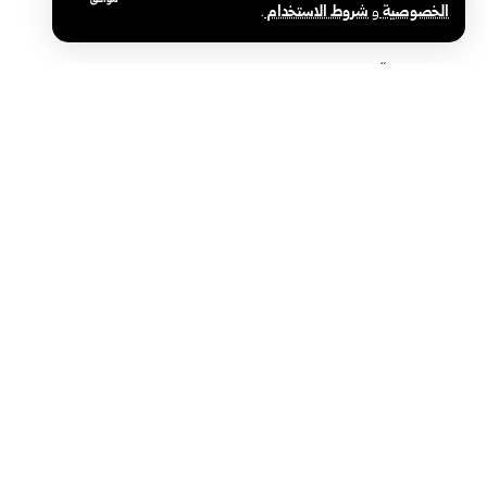
موافق
الخصوصية
و
شروط الاستخدام
.
شركات “كيم إكسبو”: المعرض بوابة للتعاون
ريماس العبد ا
وتطوير الصناعات الكيميائية
شهادة الثانوي
سوريا والعالم
رئاسة الجمهو
الوكالة العربية السورية للأنباء – سانا
سياسة
الوكالة الوطنية الرسمية للأخبار في سوريا، تأسست
في 24 يونيو 1965. تتبع وزارة الإعلام، ومركزها
محليات