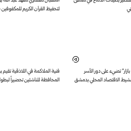
لتنظير بطينات الدماغ في مشفى
استقبال معتمري معهد عبد الله ب
ني
لتحفيظ القرآن الكريم للمكفوفين 
بازار” تضيء على دور الأسر
فنية الملاكمة في اللاذقية تقيم 
نشيط الاقتصاد المحلي بدمشق
المحافظة للناشئين تحضيراً لبطول