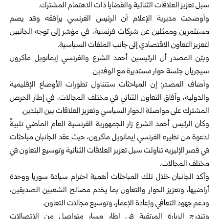
سبل تعزيز العلاقات الثنائية والقضايا ذات الاهتمام المشترك.
وأوضحت مديرية الإعلام أن الرئيس الفرنسي يرافقه وفد يضم
مستثمرين وممثلين عن شركات فرنسية، في مؤشر إلى توجه الجانبين
لتعزيز التعاون الاقتصادي إلى جانب الملفات السياسية.
وبيّن المصدر أن الرئيسين
أحمد الشرع
والفرنسي إيمانويل ماكرون
سيجريان جلسة حوار مستديرة مع الوفدين.
وأضاف المصدر: إن المباحثات ستتناول تطورات الأوضاع الإقليمية
والدولية، وآفاق التعاون الثنائي في مختلف المجالات، في إطار الحرص
المشترك على مواصلة الحوار السياسي وتعزيز العلاقات بين البلدين.
وكان الرئيس أحمد الشرع زار الجمهورية الفرنسية العام الماضي تلبيةً
لدعوة من نظيره الفرنسي إيمانويل ماكرون، حيث عقد الجانبان مباحثات
في قصر الإليزيه تناولت سبل تعزيز العلاقات الثنائية وتوسيع التعاون في
مختلف المجالات.
وأكد الجانبان خلال تلك المباحثات أهمية احترام سيادة سوريا ووحدة
أراضيها، وتعزيز الحوار والتعاون بما يخدم مصالح الشعبين الصديقين،
ودعم جهود التعافي وإعادة الإعمار، وتوسيع مجالات التعاون.
وتندرج الزيارة المرتقبة في إطار مسار متواصل من الاتصالات