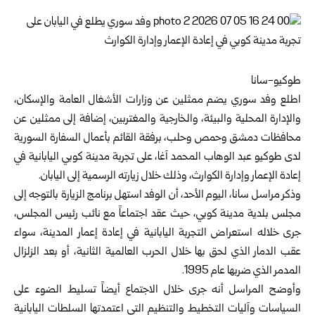
طوكيو-سانا‏
اطلع وفد سوري يضم ممثلين عن وزارات الأشغال العامة والإسكان،
والإدارة المحلية والبيئة، و
الخارجية والمغتربين
، ‏إضافة إلى ممثلين عن
محافظات دمشق وحمص وحلب، برفقة القائم بأعمال السفارة السورية
لدى طوكيو عبد الوهاب ‏المحمد آغا، على تجربة مدينة كوبي اليابانية في
إعادة الإعمار وإدارة الكوارث، وذلك خلال زيارته الرسمية إلى اليابان.‏
وذكر مراسل سانا، اليوم الأحد، أن الوفد استهل برنامج الزيارة بالتوجه إلى
مجلس بلدية مدينة كوبي، حيث عقد اجتماعاً مع ‏نائب رئيس المجلس،
جرى خلاله استعراض التجربة اليابانية في إعادة إعمار المدينة، سواء
عقب الدمار الذي لحق بها ‏خلال الحرب العالمية الثانية، أو بعد الزلزال
المدمر الذي ضربها عام 1995.‏
وأوضح المراسل أنه جرى خلال الاجتماع أيضاً تسليط الضوء على
السياسات وآليات التخطيط والتنظيم التي اعتمدتها ‏السلطات اليابانية