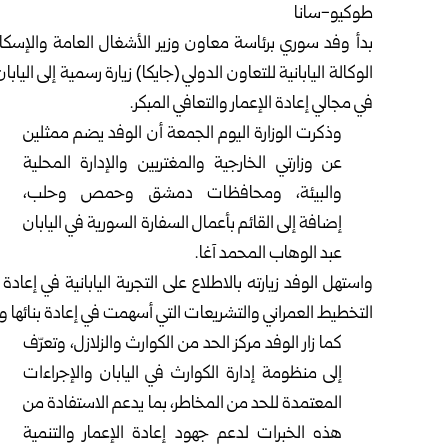
طوكيو-سانا
بدأ وفد سوري برئاسة
معاون وزير الأشغال العامة والإسكا
الوكالة اليابانية للتعاون الدولي
(جايكا) زيارة رسمية إلى اليابا
في مجالي إعادة الإعمار والتعافي المبكر.
وذكرت الوزارة اليوم الجمعة أن الوفد يضم ممثلين
عن وزارتي الخارجية والمغتربين والإدارة المحلية
والبيئة، ومحافظات دمشق وحمص وحلب،
إضافة إلى القائم بأعمال السفارة السورية في اليابان
عبد الوهاب المحمد آغا.
التخطيط العمراني والتشريعات التي أسهمت في إعادة بنائها وت
كما زار الوفد مركز الحد من الكوارث والزلازل، وتعرّف
إلى منظومة إدارة الكوارث في اليابان والإجراءات
المعتمدة للحد من المخاطر، بما يدعم الاستفادة من
هذه الخبرات لدعم جهود إعادة الإعمار والتنمية