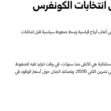
نتخابات الكونغرس
استثنائية هي الأعلى منذ سنوات، في وقت تتزايد فيه الضغوط
السياسية مع اقتراب انتخابات التجديد النصفي للكونغرس في تشرين الثاني 2026، وتصاعد الجدل حول أسعار الوقود في
 من المتوقع أن تعلن شركتا إكسون موبيل وشيفرون عن أرباح للربع الثاني تفوق
النفط وتوسع هوامش التكرير، في ظل اضطرابات في الإمدادات
ط