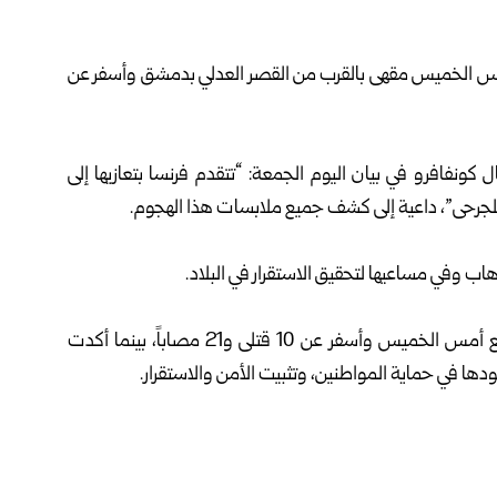
ف أمس الخميس مقهى بالقرب من القصر العدلي بدمشق وأسفر عن
كونفافرو في بيان اليوم الجمعة: “تتقدم فرنسا بتعازيها إلى
للجرحى”، داعية إلى كشف جميع ملابسات هذا الهجوم.
هاب وفي مساعيها لتحقيق الاستقرار في البلاد.
وتتوالى الإدانات العربية والدولية للتفجير الإرهابي، الذي وقع أمس الخميس وأسفر عن 10 قتلى و21 مصاباً، بينما أكدت
ودها في حماية المواطنين، وتثبيت الأمن والاستقرار.