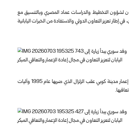
ن
لشؤون التخطيط والدراسات عماد المصري وبالتنسيق مع
ن، في إطار تعزيز التعاون الدولي والاستفادة من الخبرات اليابانية
واستهل الوفد زيارته بالاطلاع على التجربة اليابانية في إعادة إعمار مدينة كوبي عقب الزلزال الذي ضربها عام 1995 وآليات
عافيها.