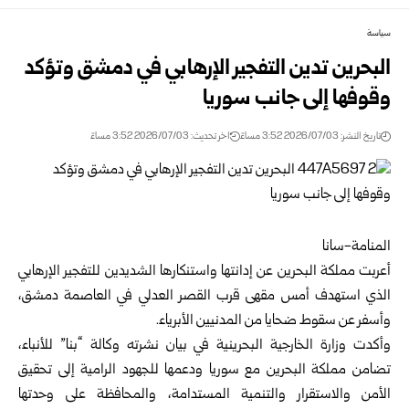
سياسة
البحرين تدين التفجير الإرهابي في دمشق وتؤكد
وقوفها إلى جانب سوريا
تاريخ النشر: 2026/07/03 3:52 مساءً
اخر تحديث: 2026/07/03 3:52 مساءً
المنامة-سانا
أعربت
مملكة البحرين
عن إدانتها واستنكارها الشديدين للتفجير الإرهابي
الذي استهدف أمس مقهى قرب القصر العدلي في العاصمة
دمشق
،
وأسفر عن سقوط ضحايا من المدنيين الأبرياء.
وأكدت وزارة الخارجية البحرينية في بيان نشرته وكالة “بنا” للأنباء،
تضامن مملكة البحرين مع
سوريا
ودعمها للجهود الرامية إلى تحقيق
الأمن والاستقرار والتنمية المستدامة، والمحافظة على وحدتها