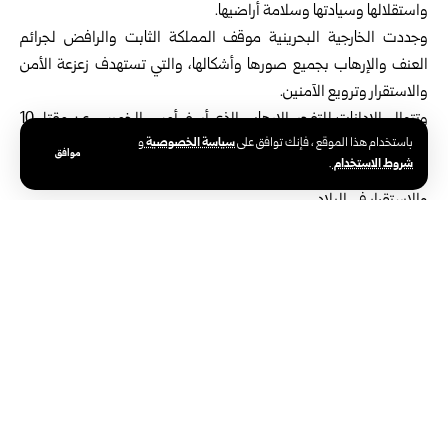
واستقلالها وسيادتها وسلامة أراضيها.
وجددت الخارجية البحرينية موقف المملكة الثابت والرافض لجرائم
العنف والإرهاب بجميع صورها وأشكالها، والتي تستهدف زعزعة الأمن
والاستقرار وترويع الآمنين.
وتتوالى الإدانات للتفجير الإرهابي الذي أسفر أمس الخميس عن مقتل 10
سياسة الخصوصية
باستخدام هذا الموقع ، فإنك توافق على
و
أشخاص وإصابة آخرين، فيما أكدت سوريا أن هذا العمل الإرهابي الجبان
موافق
شروط الاستخدام
.
لن يثنيها عن مواصلة جهودها في حماية المواطنين، وتثبيت الأمن
والاستقرار في البلاد.
الوسوم:
دمشق
مملكة البحرين
سوريا والعالم