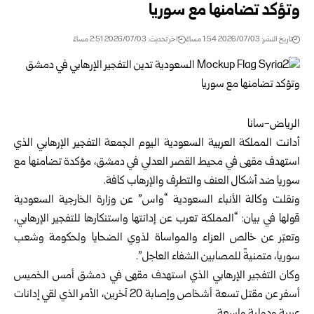
وتؤكد تضامنها مع سوريا ‏
تاريخ النشر: 2026/07/03 1:54 مساءً
اخر تحديث: 2026/07/03 2:51 مساءً
الرياض-سانا ‏
أدانت المملكة العربية السعودية اليوم الجمعة التفجير الإرهابي الذي
استهدف مقهى في ‏محيط القصر العدلي في دمشق، مؤكدة تضامنها مع
سوريا
ضد أشكال العنف والتطرف ‏والإرهاب كافة.‏
ونقلت وكالة الأنباء السعودية “واس” عن وزارة الخارجية السعودية
قولها في بيان: “‏المملكة تعرب عن إدانتها واستنكارها للتفجير الإرهابي،
وتعبّر عن خالص العزاء ‏والمواساة لذوي الضحايا ولحكومة وشعب
سوريا، متمنيةً للمصابين الشفاء العاجل”.‏
وكان التفجير الإرهابي الذي استهدف مقهى في دمشق أمس الخميس
أسفر عن مقتل تسعة ‏أشخاص وإصابة 20 آخرين، الأمر الذي لقي إدانات