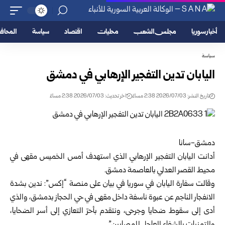
أخبار سوريا
مجلس الشعب
محليات
اقتصاد
سياسة
المحا
سياسة
اليابان تدين التفجير الإرهابي في دمشق
تاريخ النشر: 2026/07/03 2:38 مساءً
اخر تحديث: 2026/07/03 2:38 مساءً
دمشق-سانا
أدانت اليابان التفجير الإرهابي الذي استهدف أمس الخميس مقهى في
محيط القصر العدلي بالعاصمة
دمشق
.
وقالت سفارة اليابان في
سوريا
في بيان على منصة “إكس”: ندين بشدة
الانفجار الناجم عن عبوة ناسفة داخل مقهى في حي الحجاز بدمشق، والذي
أدى إلى سقوط ضحايا وجرحى، ونتقدم بأحرّ التعازي إلى أسر الضحايا،