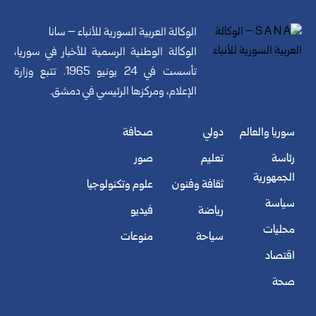
الوكالة العربية السورية للأنباء – سانا
الوكالة الوطنية الرسمية للأخبار في سوريا،
تأسست في 24 يونيو 1965. تتبع وزارة
الإعلام، ومركزها الرئيسي في دمشق.
سوريا والعالم
دولي
صحافة
رئاسة
تعليم
صور
الجمهورية
ثقافة وفنون
علوم وتكنولوجيا
سياسة
رياضة
فيديو
محليات
سياحة
منوعات
اقتصاد
صحة