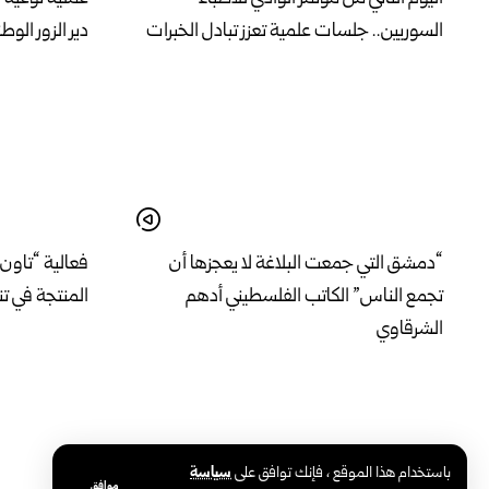
السوريين.. جلسات علمية تعزز تبادل الخبرات
دير الزور الوط
“دمشق التي جمعت البلاغة لا يعجزها أن
فعالية “تاون 
تجمع الناس” الكاتب الفلسطيني أدهم
المنتجة في ت
الشرقاوي
باستخدام هذا الموقع ، فإنك توافق على
سياسة
موافق