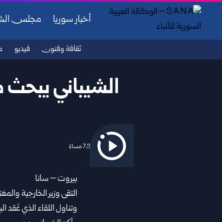
أخبار سوريا
مجلس ال
ثقافة وفنون
فيديو
ص
الشيباني يبحث 
2026/07/02 7:37 مساءً
بيروت – سانا
التقى
وزير الخارجية والمغ
وتناول اللقاء الذي عُقد ا