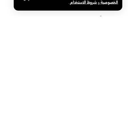
الخصوصية
و
شروط الاستخدام
.
شركات “كيم إكسبو”: المعرض بوابة للتعاون
ريماس العبد ا
وتطوير الصناعات الكيميائية
شهادة الثانوي
سوريا والعالم
رئاسة الجمهو
الوكالة العربية السورية للأنباء – سانا
سياسة
الوكالة الوطنية الرسمية للأخبار في سوريا، تأسست
في 24 يونيو 1965. تتبع وزارة الإعلام، ومركزها
محليات
الرئيسي في دمشق.