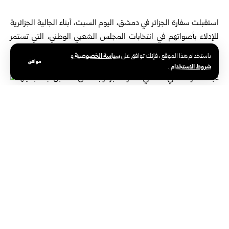
‏ ‏
استقبلت
سفارة الجزائر
في دمشق، اليوم السبت، أبناء الجالية الجزائرية
‌‏‌‏للإدلاء بأصواتهم في انتخابات المجلس الشعبي الوطني، التي تستمر
حتى الـ ‌‏‌‏2 من شهر ‏تموز المقبل، بعد استكمال جميع الترتيبات التنظيمية
سياسة الخصوصية
باستخدام هذا الموقع ، فإنك توافق على
و
موافق
والإدارية ‌‏لضمان حسن ‏سير العملية الانتخابية.‏
شروط الاستخدام
.
وقال السفير الجزائري بدمشق عبد القادر قاسمي الحسني في
تصريح ‏صحفي: ‌إن انتخابات أعضاء المجلس الشعبي الوطني
الجزائري، انطلقت ‏اليوم في الـ ‌‏27 من شهر حزيران الجاري في
مقر السفارة بدمشق، وسجلت ‏توافداً جيداً ‏لأبناء الجالية
الجزائرية، و‏خاصة من مدينة حلب وضواحيها، ‏ومنطقة
الغوطة ‏بريف دمشق، معرباً عن ‏أمله باستمرار مشاركة
الناخبين ‏حتى ختام العملية ‏الانتخابية.‏
‏ ‏وأشار السفير الجزائري إلى أهمية مشاركة أبناء الجالية الجزائرية في هذه