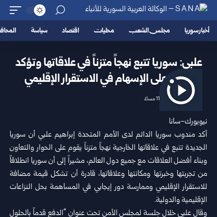
أخبار سوريا
مجلس الشعب
محليات
اقتصاد
سياسة
المحا
علبي: سوريا تتبع نهجاً متزناً في علاقاتها وتؤكد
قدرتها على الإسهام في الاستقرار ‌‏الإقليمي ‏
2026/06/10 11:08 مساءً
نيويورك-سانا‏
أكد مندوب سوريا الدائم لدى الأمم المتحدة
إبراهيم علبي
أن سوريا
الجديدة تتبع في ‌‏علاقاتها الخارجية نهجاً متزناً يقوم على الحوار والتعاون
وبناء أفضل العلاقات مع جميع ‌‏دول العالم، مشيراً إلى أن سوريا انطلاقاً
من تجربتها وخبرتها ومكانتها وعلاقاتها، ‏قادرة ‏أن تشكل قيمة مضافة
للاستقرار الإقليمي‏ وممارسة دور إيجابي في المساهمة بحل ‌‏النزاعات
الإقليمية والدولية.‏
وقال علبي خلال جلسة لمجلس الأمن تحت عنوان “الدفع قدماً بالحلول