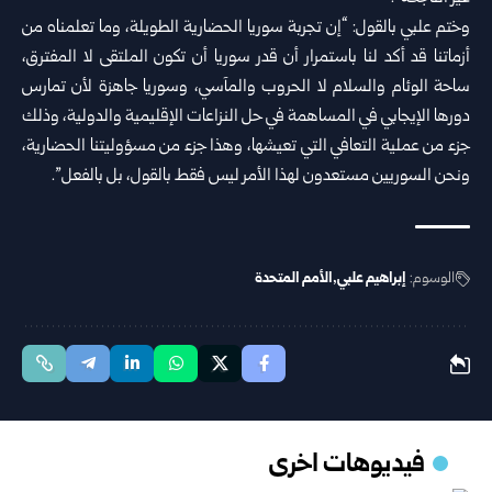
وختم علبي بالقول: “إن تجربة سوريا الحضارية الطويلة، وما تعلمناه من
أزماتنا قد أكد ‌‏لنا باستمرار أن قدر سوريا أن تكون الملتقى لا المفترق،
ساحة الوئام والسلام لا ‏الحروب ‏والمآسي، وسوريا جاهزة لأن تمارس
دورها الإيجابي في المساهمة في حل ‏النزاعات ‏الإقليمية والدولية، وذلك
جزء من عملية التعافي التي تعيشها، وهذا جزء من ‏مسؤوليتنا ‏الحضارية،
ونحن السوريين مستعدون لهذا الأمر ليس فقط بالقول، بل ‏بالفعل”.‏
الوسوم:
إبراهيم علبي
الأمم المتحدة
فيديوهات اخرى