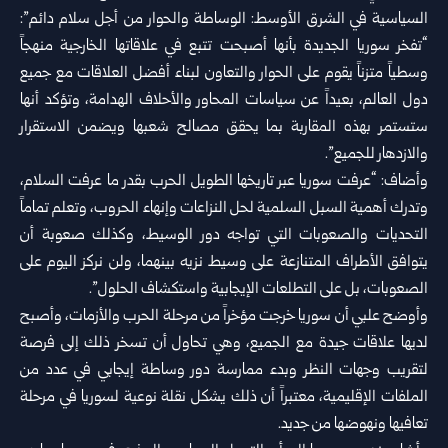
السياسية في الشرق الأوسط: الوساطة والحوار من أجل ‏سلام دائم”:
“تفخر سوريا الجديدة بأنها أصبحت تتبع ‏في ‏علاقاتها الخارجية منهجاً
وسطياً متزناً يقوم على الحوار والتعاون لبناء أفضل ‏العلاقات ‏مع جميع
دول العالم، بعيداً عن سياسات المحاور والأحلاف الهدامة، وتؤكد ‏أنها
ستستمر ‏بهذه المقاربة بما يحقق مصالح شعبها ويضمن الاستقرار
والازدهار ‏للجميع”.‏
وأضاف: “عرفت سوريا عبر تاريخها الطويل الحرب بقدر ما عرفت السلام،
وتدرك ‌‏أهمية السبل السلمية لحل النزاعات وإنهاء الحروب، وتعلم تماماً
التحديات والصعوبات ‌‏التي تواجه دور الوسيط، وكذلك صعوبة أن
يتوافق الأطراف المتنازعة على وسيط نزيه ‌‏بينهما، ولن نركز اليوم على
الصعوبات، بل على التطلعات الإيجابية واستكشاف ‌‏الحلول”.‏
وأوضح علبي أن سوريا خرجت مؤخراً من مرحلة الحرب والأزمات، وأصبح
لديها ‌‏علاقات جيدة مع الجميع، وهي تحاول أن تسخر ذلك إلى فرصة
لتقريب وجهات النظر ‌‏وبدء ممارسة دور وساطة إيجابي في عدد من
الملفات الإقليمية، معتبراً أن ذلك يشكل ‌‏نقلة نوعية لسوريا في مرحلة
تعافيها ونهوضها من جديد.‏