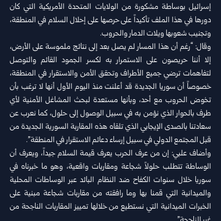
إسرائيل بوساطة ‌‏مشكورة من الولايات المتحدة الأمريكية التي كان
دورها في هذا الملف تأكيداً على ‌‏حرصها على إحلال السلام في المنطقة،
وتجنيب شعوبها ويلات الدمار والحروب.‏
وقال: “رغم أن هذا المسار لم يصل بعد إلى نتائج ملموسة على الأرض،
إلا أننا ‌‏حريصون على الاستمرار به لكسر الجمود القائم والتوصل
لتفاهمات ترضي جميع ‌‏الأطراف وتحقق الأمن والاستقرار في المنطقة،
خصوصاً أن سوريا الجديدة قد أعلنت ‌‏منذ اليوم الأول أنها لا ترغب بأن
تخوض الحروب مع أحد، وبأنها مستعدة لبحث ‌‏المشاغل الأمنية لأي
طرف بالحوار الذي نؤمن به في سبيل الوصول إلى حلول، كما ‌‏نعرب عن
سعادتنا بالصدى الإيجابي الذي تلقاه هذه المقاربة السورية الجديدة من
قبل ‌‏المجتمع الدولي في سبيل إرساء دعائم الاستقرار في المنطقة”.‏
وأضاف علبي: إن من عرف الحرب يعرف قيمة السلام جيداً، ويعرف أن
الوساطة ‌‏تتطلب حلولاً شجاعة ومقاربات واقعية، وهو ما خبرناه في
سوريا خلال سنوات الكفاح ‌‏ضد النظام البائد عبر الوساطات المحلية
والميدانية التي قمنا بها وما رافقته من مقاربات ‌‏شجاعة مبنية على
الخبرات الميدانية التي نستطيع من خلالها تمييز المقاربات الناجحة من
‌‏غير الناجحة”.‏