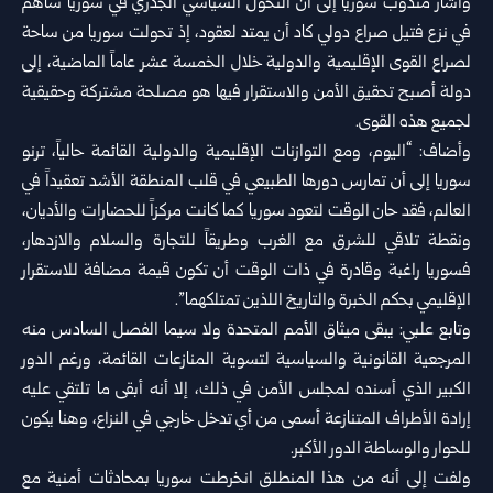
وأشار مندوب سوريا إلى أن التحول السياسي الجذري في سوريا ساهم
في نزع فتيل ‌‏صراع دولي كاد أن يمتد لعقود، إذ تحولت سوريا من ساحة
لصراع القوى الإقليمية ‌‏والدولية خلال الخمسة عشر عاماً الماضية، إلى
دولة أصبح تحقيق الأمن والاستقرار ‏فيها ‏هو مصلحة مشتركة وحقيقية
لجميع هذه القوى.‏
وأضاف: “اليوم، ومع التوازنات الإقليمية والدولية القائمة حالياً، ترنو
سوريا إلى أن ‌‏تمارس دورها الطبيعي في قلب المنطقة الأشد تعقيداً في
العالم، فقد حان الوقت لتعود ‌‏سوريا كما كانت مركزاً للحضارات والأديان،
ونقطة تلاقي للشرق مع الغرب وطريقاً ‌‏للتجارة والسلام والازدهار،
فسوريا راغبة وقادرة في ذات الوقت أن تكون قيمة مضافة ‌‏للاستقرار
الإقليمي بحكم الخبرة والتاريخ اللذين تمتلكهما”.‏
وتابع علبي: يبقى ميثاق الأمم المتحدة ولا سيما الفصل السادس منه
المرجعية القانونية ‌‏والسياسية ‏لتسوية المنازعات القائمة، ورغم الدور
الكبير الذي أسنده لمجلس الأمن في ‌‏ذلك، إلا أنه ‏أبقى ما تلتقي عليه
إرادة الأطراف المتنازعة أسمى من أي تدخل خارجي في ‌‏النزاع، ‏وهنا يكون
للحوار والوساطة الدور الأكبر. ‏
ولفت إلى أنه من هذا المنطلق انخرطت سوريا بمحادثات أمنية مع