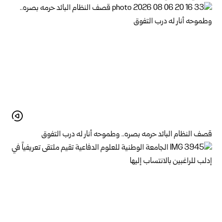
قصف النظام البائد حرمه بصره.. وطموحه أنار له درب التفوق