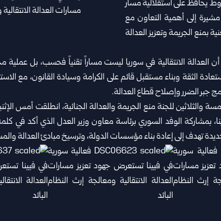
شروط يحافظ على استقلالية مسار
‏مشيرة إلى أهمية التعاون مع
ة بمنع الجريمة وتعزيز ‏العدالة
 العدالة الانتقالية في سوريا ليست مساراً تقنياً ‏فحسب، بل عملية 
استعادة الثقة وبناء مستقبل قائم على الكرامة وسيادة القانون، مع الاست
مج جبر الضرر وإصلاح ‏قطاع العدالة.
سة والثلاثين للجنة منع الجريمة والعدالة الجنائية، ‏انطلقت أمس الإثني
ا، ‏بمشاركة الوفد السوري برئاسة معاون وزير العدل الذي أكد ‏في كلمة
ة تهدف ‏إلى ‏إعادة بناء مؤسسات الدولة، وترسيخ مبادئ العدالة والمسا