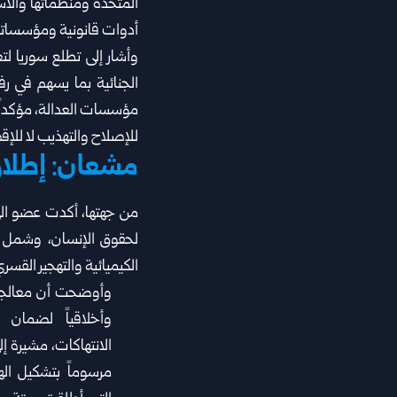
المتحدة ومنظماتها والاس
أدوات ‏قانونية ومؤسساتي
وأشار إلى تطلع سوريا لت
الجنائية بما يسهم في رفع
مؤسسات العدالة، مؤكداً 
‏للإصلاح والتهذيب لا للإق
مشعان: إطلاق
من جهتها، أكدت عضو الهيئ
لحقوق الإنسان، وشمل ‏ا
الكيميائية والتهجير القسر
وأوضحت أن معالجة هذ
وأخلاقياً لضمان ‏
الانتهاكات، مشيرة إ
مرسوماً بتشكيل الهي