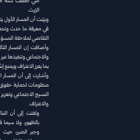
التي أطلقت ‏ستة م
الإرث.
وبيّنت أن المسار الأول 
في معرفة ما حدث ‏وتحديد
التقاضي لملاحقة المسؤول
وأضافت إن المسار الثال
والاجتماعي وتنفيذها عبر ‏
بما يعزز الاعتراف ويمنع إنك
وأشارت إلى أن المسار ا
منظومات لحماية حقوق ‏ا
النسيج الاجتماعي وتعزيز 
‏والاعتراف.
ولفتت إلى أن النتا
بالظهور، ولا سيما 
وجبر الضرر، حيث 