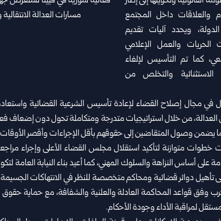
مة القانونية وتحويلها إلى ‏إطار
م والعلاقات داخل المجتمع
ولة، ‏ويحدد آليات تقديم
الحريات والعمل الإعلامي
عي، كما تم التأسيس لإلغاء
 الاستثنائية والتخلص ‏من
تبذل في مجال إصلاح القضاء لإعادة تأسيس الشرعية ‏القضائية واستعا
العدالة، ‏من خلال استراتيجيات متدرجة ومتكاملة تحول دون إضعاف فعا
ما يضمن وصول المتقاضين إلى ‏حقوقهم بأقل الإجراءات وأقصر الأوقات.
ذت خطوات متوازنة لتأكيد استقلال مجلس القضاء ‏الأعلى وإجراء مراجع
مة ‏على أساس النزاهة والسلوك المهني، كما أعيد بناء النيابة العامة لتكو
على تأهيل دوائر قضائية ‏ومحاكم متخصصة للنظر في الانتهاكات الجسيمة 
رب وفق قواعد المحاكمة العادلة والعلنية ‏والشفافة، مع حماية حقوق ا
ستقل لمراقبة الأداء وجودة الأحكام.