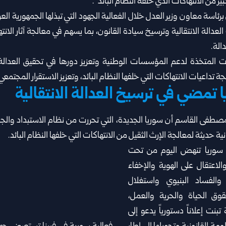
ر من الانتهاكات الذي خلفه ‏النظام البائد”.
سة معاون وزير العدل ‏خلال ‏الفعالية الجهود التي تبذلها الجمهورية الع
 العدالة الانتقالية وترسيخ سيادة القانون، بما يسهم ‏في معالجة آثار الان
الة.
ءات المتخذة لدعم المؤسسات الوطنية وتعزيز دورها ‏في تحقيق العدالة
 ‏تداعيات الانتهاكات التي خلفها النظام البائد، وتعزيز الاستقرار المجتمعي
 تمضي في ترسيخ العدالة الانتقالية
صطفى القاسم أن سوريا الجديدة، التي تحررت ‏من نظام الاستبداد والج
ة ‏حديثة لمعالجة الإرث الثقيل من الانتهاكات التي خلفها النظام البائد.
سوريا تنهض اليوم من تحت
والاعتقال على الهوية والإخفاء
والفساد البنيوي واستغلال
حقوق الحياة والحرية والعمل،
تبنت ‏إعلاناً دستورياً يدعو إلى