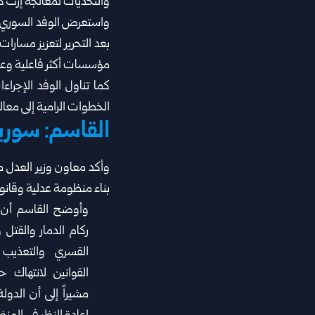
والتحديات لمعالجة إرث كبي
واستعرض الوفد السوري برئا
بعد ‏التحرير لتعزيز مسارات
مؤسسات أكثر فاعلية ‏وعد
كما تناول الوفد الإجرا
الخطوات الرامية إلى معالجة
القاسم: سوريا
وأكد معاون وزير العدل م
بناء منظومة عدلية وقانوني
وأوضح القاسم أن 
ركام الدمار والقتل ‏
القسري والتعذيب 
‏القوانين لانتهاك 
مشيراً إلى أن الدولة 