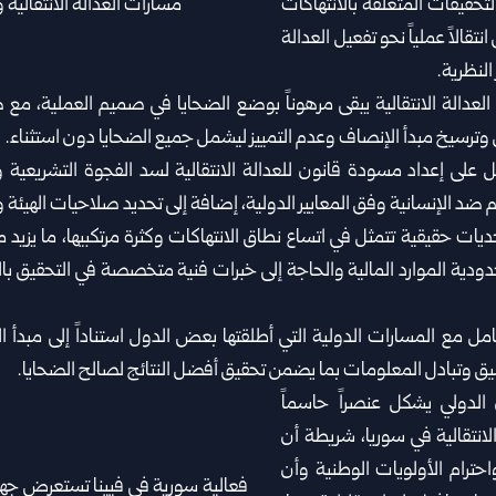
تحقيقات المتعلقة بالانتهاكات
قالاً ‏عملياً نحو تفعيل العدالة
النظرية.
عدالة الانتقالية يبقى مرهوناً بوضع الضحايا في ‏صميم العملية، مع 
‏وترسيخ مبدأ الإنصاف وعدم التمييز ليشمل جميع الضحايا دون استثناء.
لى إعداد مسودة قانون للعدالة الانتقالية لسد ‏الفجوة التشريعية و
‏ضد الإنسانية وفق المعايير الدولية، إضافة إلى تحديد صلاحيات الهيئة ‏
حديات حقيقية تتمثل في اتساع نطاق الانتهاكات ‏وكثرة مرتكبيها، ما يزيد 
دودية الموارد المالية والحاجة إلى خبرات فنية متخصصة في التحقيق ‏بال
 مع المسارات الدولية التي أطلقتها بعض الدول ‏استناداً إلى مبدأ الول
يق ‏وتبادل المعلومات بما يضمن تحقيق أفضل النتائج لصالح الضحايا.
الدولي يشكل عنصراً حاسماً
لانتقالية ‏في سوريا، شريطة أن
حترام الأولويات الوطنية وأن