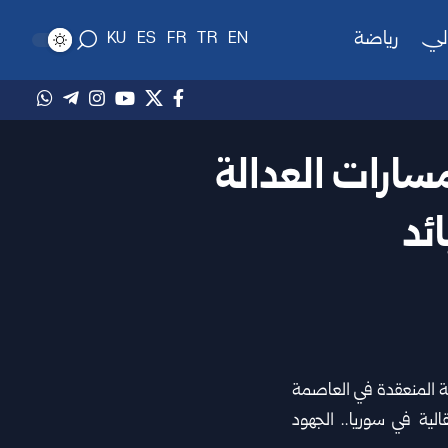
لي
رياضة
KU
ES
FR
TR
EN
سارات العدالة
ائد
ية المنعقدة ‏في العاصمة
الية في ‏سوريا.. الجهود