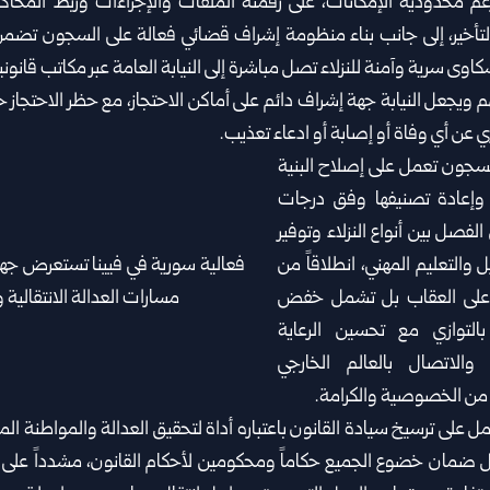
م محدودية الإمكانات، على رقمنة الملفات ‏والإجراءات وربط المحاك
التأخير، إلى جانب بناء منظومة إشراف قضائي فعالة على السجون تضمن ‏
ى سرية وآمنة ‏للنزلاء تصل مباشرة إلى النيابة العامة عبر مكاتب قانونية
م ويجعل النيابة جهة إشراف دائم على ‏أماكن الاحتجاز، مع حظر الاحتجاز خ
ري عن أي وفاة أو إصابة أو ادعاء تعذيب.
لسجون تعمل على إصلاح البنية
‏وإعادة تصنيفها وفق درجات
فصل بين أنواع النزلاء ‏وتوفير
ل والتعليم المهني، انطلاقاً من
صر على العقاب بل تشمل خفض
التوازي مع تحسين ‏الرعاية
ت والاتصال بالعالم الخارجي
ن الخصوصية والكرامة.
ل على ترسيخ سيادة القانون باعتباره أداة لتحقيق ‏العدالة والمواطنة ا
ل ‏ضمان خضوع الجميع حكاماً ومحكومين لأحكام القانون، مشدداً على أ