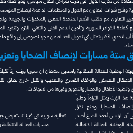
تفادة من تجارب الدول التي مرت ‏بمراحل انتقال سياسي، ومواصلة معالجة
ة وفتح قنوات التعاون مع الدول والمنظمات الداعمة ‏لإصلاح المؤسسا
عزيز التعاون مع مكتب الأمم المتحدة المعني ‏بالمخدرات والجريمة ولجن
 ‏كفاءة الكوادر السورية وتأمين الدعم الفني والتقني اللازم وتنفيذ المش
أن التحدي الأكبر يتمثل في ‏تحويل العدالة من مجرد نصوص إلى واقع م
صاء.
 ستة مسارات لإنصاف الضحايا وتعزيز
ة الوطنية للعدالة الانتقالية ياسمين مشعان أن ‏سوريا ورثت إرثاً ثقيلا
لاعتقال التعسفي والإخفاء القسري والتعذيب والقتل خارج نطاق القا
ي وتجنيد الأطفال والحصار ‏والتجويع وغيرها من الانتهاكات.
ا الإرث يمثل التزاماً وطنياً
إنصاف الضحايا ومنع تكرار
لى أن الرئيس أحمد ‏الشرع أصدر
ئة الوطنية للعدالة الانتقالية