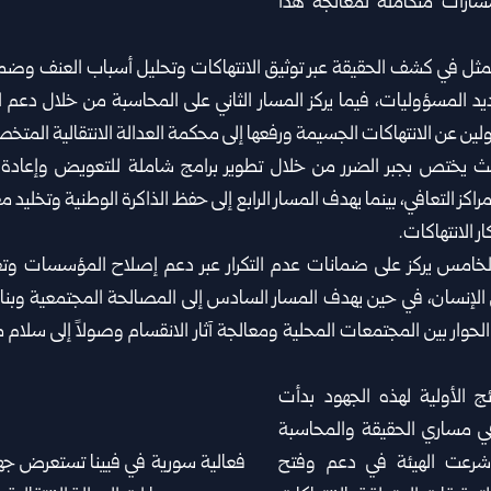
سارات متكاملة لمعالجة هذا
يتمثل في كشف الحقيقة عبر توثيق الانتهاكات ‏وتحليل أسباب العنف و
 المسؤوليات، فيما يركز المسار الثاني على المحاسبة من خلال دعم ‏
ين عن الانتهاكات الجسيمة ‏ورفعها إلى محكمة العدالة الانتقالية المت
ث يختص بجبر الضرر من خلال تطوير برامج ‏شاملة للتعويض وإعادة 
مراكز التعافي، بينما يهدف المسار الرابع إلى حفظ الذاكرة الوطنية وتخليد ‏
ار الانتهاكات.
لخامس يركز على ضمانات عدم التكرار عبر دعم ‏إصلاح المؤسسات وتعزي
لإنسان، في حين يهدف المسار السادس إلى المصالحة المجتمعية وبناء 
الحوار بين المجتمعات ‏المحلية ومعالجة آثار الانقسام وصولاً إلى سلام 
ئج الأولية لهذه الجهود بدأت
في ‏مساري الحقيقة والمحاسبة
شرعت الهيئة في دعم وفتح