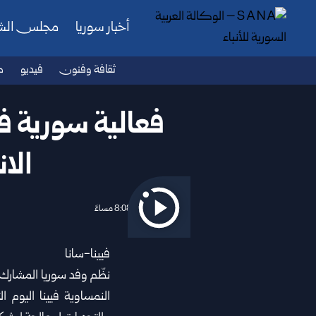
أخبار سوريا
مجلس ال
ثقافة وفنون
فيديو
ص
فعالية سورية ف
الان
2026/06/02 8:08 مساءً
فيينا-سانا
نظّم وفد سوريا المشارك ف
النمساوية فيينا اليوم ال