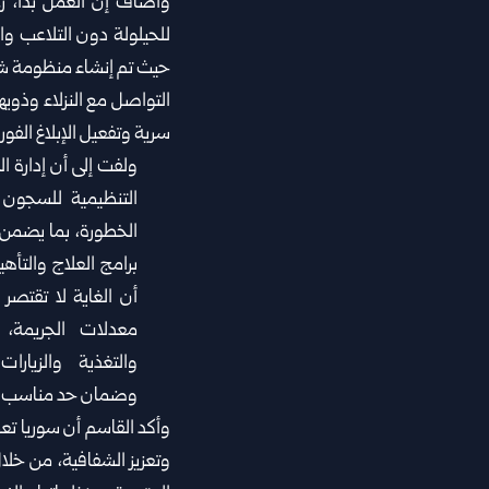
وأضاف إن العمل بدأ، رغ
للحيلولة دون التلاعب ‏و
حيث تم إنشاء منظومة شكاو
التواصل مع النزلاء وذويه
سرية ‏وتفعيل الإبلاغ الفو
ولفت إلى أن إدارة ا
التنظيمية للسجون 
الخطورة، بما يضمن ال
برامج العلاج والتأهي
أن الغاية لا ‏تقت
معدلات الجريمة، ب
والتغذية والزيارا
وضمان حد مناسب ‏م
وأكد القاسم أن سوريا تعم
وتعزيز الشفافية، من خلا