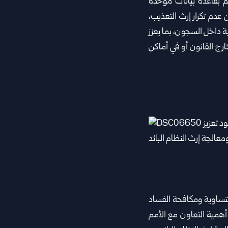
م بقاعدة بيانات موحدة
عدم تكرار إرث التعذيب،
 داخل السجون، ‏بما يعزز
ارج القانون أو في أماكن
لمتساوية ومكافحة الفساد
همية ‏التعاون مع الأمم