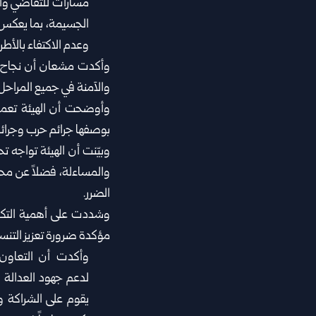
‏مسارات للتقاضي وال
الجسيمة، بما يعكس انت
وعدم الاكتفاء بالأطر 
وأكدت مشعان أن نجاح ال
والآمنة في جميع المراحل 
وأوضحت أن الهيئة تعمل ع
بوصفها جرائم حرب وجرائم 
وبيّنت أن الهيئة تواجه ت
والمساءلة، فضلاً عن ‏مح
الضرر.
وشددت على أهمية التكامل
مؤكدة ضرورة تعزيز التنس
وأكدت أن التعاون 
لدعم جهود العدالة ا
يقوم على الشراكة وا