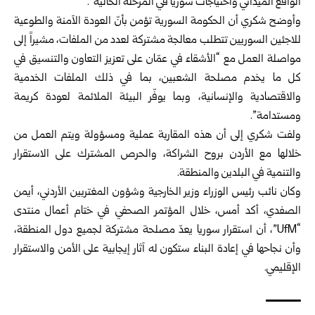
الواقع الميداني واحتياجات سوريا في المرحلة الحالية”.
وأوضح شكري أن الحكومة السورية تؤمن بأنّ العودة الآمنة والطوعية
للاجئين السوريين تتطلب معالجة مشتركة لعدد من الملفات، مشيراً إلى
مواصلة العمل مع “الأشقاء في عمّان على تعزيز التعاون والتنسيق في
كل ما يخدم مصلحة الشعبين، بما في ذلك الملفات الخدمية
والاقتصادية والإنسانية، وبما يوفّر البيئة الملائمة لعودة كريمة
ومستدامة”.
ولفت شكري إلى أن هذه المقاربة عملية ومسؤولة ويتم العمل من
خلالها مع الأردن بروح الشراكة، والحرص المشترك على الاستقرار
والتنمية في البلدين والمنطقة.
وكان نائب رئيس الوزراء وزير الخارجية وشؤون المغتربين الأردني، أيمن
الصفدي، أكد أمس، خلال المؤتمر الصحفي في ختام أعمال منتدى
“UfM”، أن استقرار سوريا يعدّ مصلحة مشتركة لجميع دول المنطقة،
وأن نجاحها في إعادة البناء ستكون له آثار إيجابية على الأمن والاستقرار
الإقليمي.