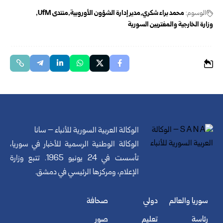
الوسوم:
محمد براء شكري
مدير إدارة الشؤون الأوروبية
منتدى UfM
وزارة الخارجية والمغتربين السورية
الوكالة العربية السورية للأنباء – سانا
الوكالة الوطنية الرسمية للأخبار في سوريا،
تأسست في 24 يونيو 1965. تتبع وزارة
الإعلام، ومركزها الرئيسي في دمشق.
سوريا والعالم
دولي
صحافة
رئاسة
تعليم
صور