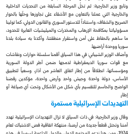
وتابع وزير الخارجية: لم تخلُ المرحلة السابقة من التحديات الداخلية
والخارجية التي عملنا بالتعاون مع الأشقاء على تجاوزها وحلّها بالحوار
الصريح والشفاف، واستناداً للدستور السوري والقانون الدولي، كما تولينا
مسؤولياتنا بمكافحة الإرهاب والمخدرات والميليشيات العابرة للحدود،
ما ساهم بالحفاظ على أمن واستقرار منطقتنا، وأكدنا به سيادة بلدنا
سوريا ووحدة أراضيها.
وأضاف الوزير الشيباني: في هذا السياق أقمنا سلسلة حوارات ونقاشات
مع قوات سوريا الديمقراطية لدمجها ضمن أطر الدولة السورية
ومؤسساتها، انطلاقاً من إطار اتفاق العاشر من آذار، وسعياً لتطبيق
الأساس، دولة واحدة وجيش واحد وأرض واحدة، مؤكدين رفضنا
الواضح والحاسم للتقسيم بأي شكل من الأشكال وتحت أي صياغة أو
إطار.
التهديدات الإسرائيلية مستمرة
وقال وزير الخارجية: في ذات السياق لا تزال التهديدات الإسرائيلية تهدد
أمننا وتحتل قطعاً جديدة من أرضنا، منتهكة اتفاقية فض الاشتباك لعام
1974، ومن هنا ندعو المجتمع الدولي والدول الداعمة لسوريا في هذه