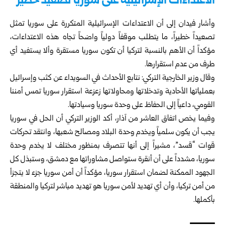
الاعتداءات الإسرائيلية على سوريا تصعيد خطير
وأشار فيدان إلى أن الاعتداءات الإسرائيلية المتكررة على سوريا تمثل
تصعيداً خطيراً، ما يتطلب موقفاً دولياً واضحاً تجاه هذه الاعتداءات،
مؤكداً أن الأهم بالنسبة لتركيا أن تكون سوريا مستقرة وألا يستفيد أي
طرف من عدم استقرارها.
وقال وزير الخارجية التركي: نتابع الأحداث في السويداء عن كثب وإسرائيل
بعملياتها الأحادية وتدخلاتها ومحاولاتها زعزعة استقرار سوريا تمس أمننا
القومي، داعياً إلى الحفاظ على وحدة سوريا وسيادتها.
وفيما يخص اتفاق العاشر من آذار، أكد الوزير التركي أن الحل في سوريا
يجب أن يكون سلمياً ويخدم وحدة البلاد ومصالح شعبها، وانتقد تحركات
قوات “قسد”، مشيراً إلى أنها تتصرف بمنظور مختلف لا يخدم وحدة
سوريا، مشدداً على أن أنقرة ستواصل مشاوراتها مع دمشق، وستبذل كل
الجهود الممكنة لضمان استقرار سوريا، مؤكداً أن أمن سوريا جزء لا يتجزأ
من أمن تركيا، وأن أي تهديد لأمن سوريا هو تهديد مباشر لتركيا والمنطقة
بأكملها.