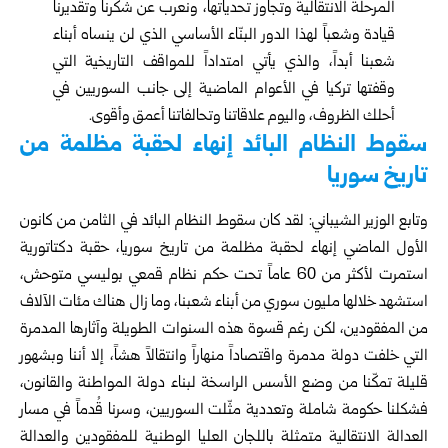
المرحلة الانتقالية وتجاوز تحدياتها، ونعرب عن شكرنا وتقديرنا
قيادة وشعباً لهذا الدور البنّاء الأساسي الذي لن ينساه أبناء
شعبنا أبداً، والذي يأتي امتداداً للمواقف التاريخية التي
وقفتها تركيا في الأعوام الماضية إلى جانب السوريين في
أحلك الظروف، واليوم علاقاتنا وتحالفاتنا أعمق وأقوى.
سقوط النظام البائد إنهاء لحقبة مظلمة من
تاريخ سوريا
وتابع الوزير الشيباني: لقد كان سقوط النظام البائد في الثامن من كانون
الأول الماضي إنهاء لحقبة مظلمة من تاريخ سوريا، حقبة دكتاتورية
استمرت لأكثر من 60 عاماً تحت حكم نظام قمعي بوليسي متوحش،
استشهد خلالها مليون سوري من أبناء شعبنا، وما زال هناك مئات الآلاف
من المفقودين، لكن رغم قسوة هذه السنوات الطويلة وآثارها المدمرة
التي خلفت دولة مدمرة واقتصاداً منهاراً وانتقالاً هشاً، إلا أننا وبشهور
قليلة تمكّنا من وضع الأسس الراسخة لبناء دولة المواطنة والقانون،
فشكلنا حكومة شاملة وتعددية مثّلت السوريين، وسرنا قُدماً في مسار
العدالة الانتقالية متمثلة باللجان العليا الوطنية للمفقودين والعدالة