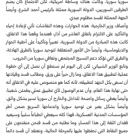
سورياً سورياً، وكانت هناك وساطة أمريكية، لكن الاجتماع كان يضم
الطرفين السوريين، الدولة السورية ممثلة بالرئيس أحمد الشرع، وأيضاً
الجهة الممثلة لقسد مظلوم عبدي.
وأضاف وزير الخارجية: هذه الحوارات وهذه النقاشات تأتي لإعادة إحياء
والتأكيد على الالتزام باتفاق العاشر من آذار، فعندما وقعنا هذا الاتفاق،
كانت هذه المبادرة من الدولة السورية، تعبيراً وتأكيداً على أحقية الحوار
والدبلوماسية، وأيضاً حل الأمور المتعلقة لتوحيد سوريا بالطرق الهادئة،
والطرق التي تؤكد دعم النسيج المجتمعي وتعافي سوريا من الحروب.
وتابع الوزير الشيباني: لكن إلى اليوم لم نستطع أن نصل إلى أي خطوة
عملية لتطبيق هذا الاتفاق، وما زال حبراً على ورق، ونطالب قسد وقيادتها
أن تسعى بكل الجهد لتطبيقه، لأنه كما هو منصوص عليه في الاتفاق أنه
حتى نهاية هذا العام، وأن عدم الوصول لأي تطبيق عملي يطمئن شعبنا،
وأيضاً يعطي رسائل واضحة للداخل والخارج أن سوريا تسير بشكل واثق،
وأيضاً بشكل يعبر عن توحيد سوريا واندماجها السريع ضمن أطر
المؤسسات المدنية العسكرية، فهذا كله سيعطي انطباعاً سلبياً وسيعيد
فقدان الثقة إلى هذا المسار، وما نطلبه من قسد فنحن منفتحون على
جميع النقاط التي تحفظوا عليها بالمرحلة الحالية، ونعتقد أن قسد دائماً