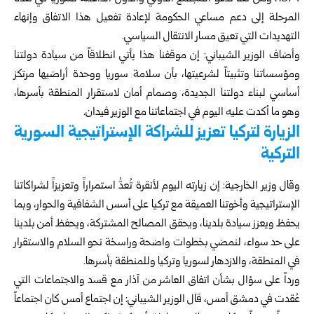
المرحلة إلى دعم مساعي الحكومة لإعادة تفعيل هذا الاتفاق وإنهاء
التهديدات التي تعيق مسار الانتقال السياسي.
وأضاف الوزير الشيباني: إن موقفنا هذا يأتي انطلاقاً من سيادة دولتنا
ومؤسساتنا وتثبيتاً لشرعيتها، بأن سلامة سوريا ووحدة أراضيها مرتكز
أساسي لبناء دولتنا الجديدة، وصمام أمان لاستقرار المنطقة بأسرها،
وهو ما أكدت عليه اليوم في اجتماعاتنا مع الوزير فيدان.
الزيارة لتركيا تعزيز للشراكة الإستراتيجية السورية
التركية
وقال وزير الخارجية: إن زيارته اليوم لأنقرة تُعدُّ استمراراً وتعزيزاً لشراكاتنا
الإستراتيجية وأخوتنا العميقة مع تركيا على أسس الشفافية والحوار، وبما
يحفظ ويعزز سيادة بلدينا، ويحقق المصالح المشتركة، ويحفظ أمن بلدينا
على حد سواء، لنمضي بخطوات واضحة وراسخة نحو السلام والاستقرار
في المنطقة، والازدهار لسوريا وتركيا وللمنطقة بأسرها.
ورداً على سؤال بشأن اتفاق العاشر من آذار مع قسد والاجتماعات التي
عُقدت في دمشق أمس، قال الوزير الشيباني: إن اجتماع أمس كان اجتماعاً