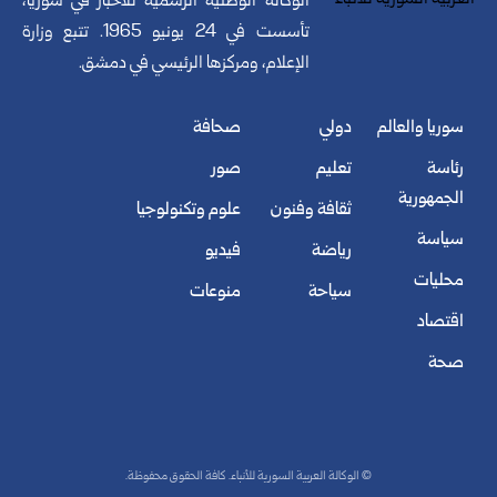
الوكالة الوطنية الرسمية للأخبار في سوريا،
تأسست في 24 يونيو 1965. تتبع وزارة
الإعلام، ومركزها الرئيسي في دمشق.
سوريا والعالم
دولي
صحافة
رئاسة
تعليم
صور
الجمهورية
ثقافة وفنون
علوم وتكنولوجيا
سياسة
رياضة
فيديو
محليات
سياحة
منوعات
اقتصاد
صحة
© الوكالة العربية السورية للأنباء. كافة الحقوق محفوظة.