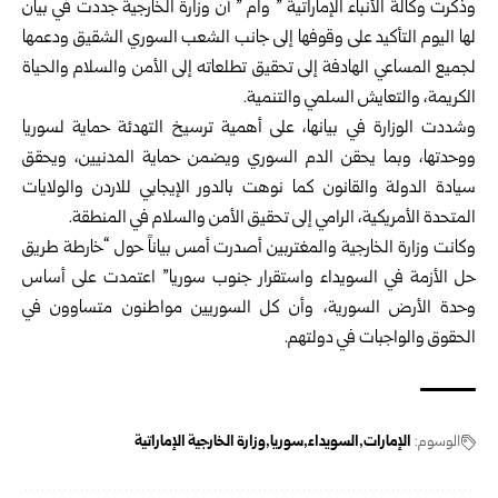
وذكرت وكالة الأنباء الإماراتية ” وام ” أن وزارة الخارجية جددت في بيان
لها اليوم التأكيد على وقوفها إلى جانب الشعب السوري الشقيق ودعمها
لجميع المساعي الهادفة إلى تحقيق تطلعاته إلى الأمن والسلام والحياة
الكريمة، والتعايش السلمي والتنمية.
وشددت الوزارة في بيانها، على أهمية ترسيخ التهدئة حماية لسوريا
ووحدتها، وبما يحقن الدم السوري ويضمن حماية المدنيين، ويحقق
سيادة الدولة والقانون كما نوهت بالدور الإيجابي للاردن والولايات
المتحدة الأمريكية، الرامي إلى تحقيق الأمن والسلام في المنطقة.
وكانت وزارة الخارجية والمغتربين أصدرت أمس بياناً حول “خارطة طريق
حل الأزمة في السويداء واستقرار جنوب سوريا” اعتمدت على أساس
وحدة الأرض السورية، وأن كل السوريين مواطنون متساوون في
الحقوق والواجبات في دولتهم.
الوسوم:
الإمارات
السويداء
سوريا
وزارة الخارجية الإماراتية