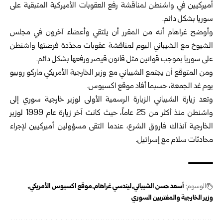
أميركيين في واشنطن لمناقشة رفع العقوبات الأميركية المتبقية على
سوريا بشكل دائم.
وأوضح غراهام أنه من المقرر أن يلتقي وأعضاء آخرون في مجلس
الشيوخ مع الشيباني اليوم لمناقشة عقوبات محدّدة فرضتها واشنطن
على سوريا بموجب قوانين مثل قانون قيصر ورفعها بشكل دائم.
ومن المتوقع أن يجتمع الشيباني مع وزير الخارجية الأمريكي ماركو روبيو
يوم غد الجمعة، حسبما أفاد موقع اكسيوس.
وتعد زيارة الشيباني الزيارة الرسمية الأولى لوزير خارجية سوري إلى
واشنطن منذ أكثر من 25 عاماً، حيث كانت آخر زيارة عام 1999 لوزير
الخارجية آنذاك فاروق الشرع، عندما التقى مسؤولين أميركيين لإجراء
محادثات سلام مع إسرائيل.
الوسوم:
أسعد حسن الشيباني
ليندسي غراهام
موقع اكسيوس الأمريكي
وزير الخارجية والمغتربين السوري