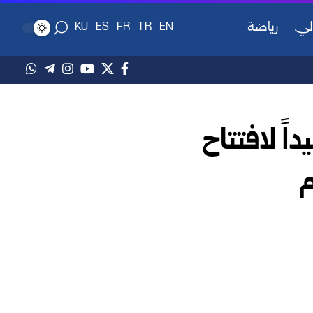
لي
رياضة
KU
ES
FR
TR
EN
اً لافتتاح
م