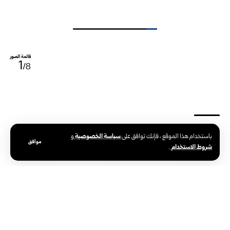
قائمة الصور
1
/8
سياسة الخصوصية
باستخدام هذا الموقع ، فإنك توافق على
و
الوسوم:
اللاذقية
ذكرى النصر والتحرير
موافق
شروط الاستخدام
.
صور
احتفال أهالي مدينة التل بريف دمشق في ذكرى