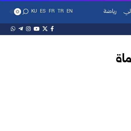
لي
رياضة
KU
ES
FR
TR
EN
ماة