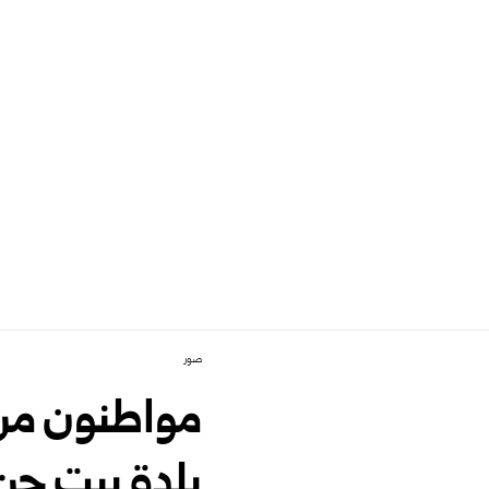
صور
مواطنون من
بلدة بيت جن ت