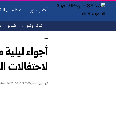
أخبار سوريا
مجلس ال
ثقافة وفنون
فيديو
ص
صور
أجواء ليلية
لاحتفالات ال
تاريخ النشر: 2025/12/05 6:36 مساءً