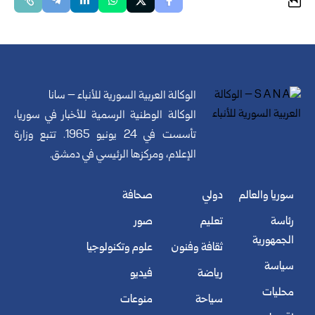
الوكالة العربية السورية للأنباء – سانا
الوكالة الوطنية الرسمية للأخبار في سوريا،
تأسست في 24 يونيو 1965. تتبع وزارة
الإعلام، ومركزها الرئيسي في دمشق.
سوريا والعالم
دولي
صحافة
رئاسة
تعليم
صور
الجمهورية
ثقافة وفنون
علوم وتكنولوجيا
سياسة
رياضة
فيديو
محليات
سياحة
منوعات