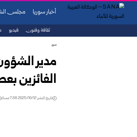
أخبار سوريا
مجلس ال
ثقافة وفنون
فيديو
ص
صور
مدير الشؤو
الفائزين ب
تاريخ النشر: 2025/10/12 7:38 مساءً