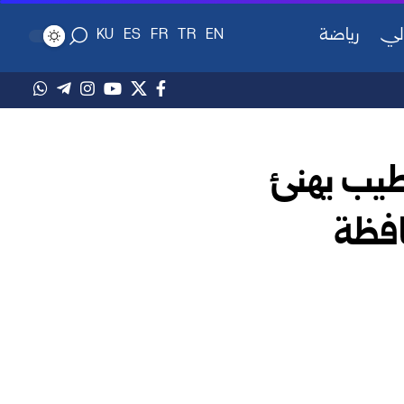
لي
رياضة
KU
ES
FR
TR
EN
يب يهنئ
افظة