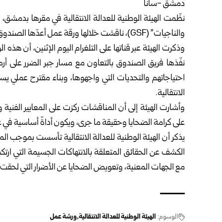
دمشق -سانا
نظّمت
الهيئة الوطنية للعدالة الانتقالية
في مقرها بدمشق، و
والناجيات” (GSF)، ناقشت خلالها ورقة عمل أعدّها الصندوق حول آلية إنشاء سجل وطني للضحايا.
وذكرت الهيئة عبر قناتها على التلغرام اليوم الإثنين، أن هذه
نفّذها فريق الصندوق بالتعاون مع مسار جبر الضرر على أر
احتياجاتهم والتحديات التي واجهوها، وبناء مقترح عملي يس
الانتقالية.
وأشارت الهيئة إلى أن المناقشات ركزت على المعايير الفني
على كرامة الضحايا وحقيقة ما جرى، ويكون أداةً أساسية في 
الكشف عن الحقائق المتعلقة بالانتهاكات الجسيمة التي ارتكب
مع الجهات المعنية، وتعويض الضحايا عن الأضرار التي لحقت 
الوسوم:
الهيئة الوطنية للعدالة الانتقالية
ورشة عمل