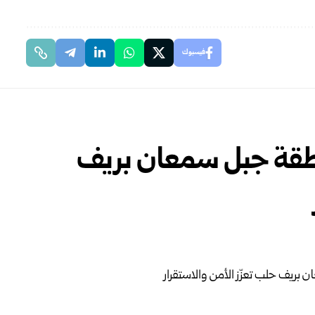
فيسبوك
طقة جبل سمعان بريف