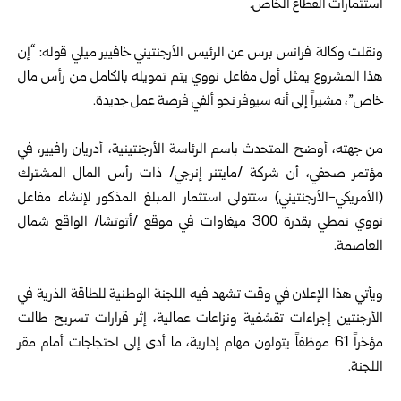
استثمارات القطاع الخاص.
ونقلت وكالة فرانس برس عن الرئيس الأرجنتيني خافيير ميلي قوله: “إن
هذا المشروع يمثل أول مفاعل نووي يتم تمويله بالكامل من رأس مال
خاص”، مشيراً إلى أنه سيوفر نحو ألفي فرصة عمل جديدة.
من جهته، أوضح المتحدث باسم الرئاسة الأرجنتينية، أدريان رافيير، في
مؤتمر صحفي، أن شركة /مايتنر إنرجي/ ذات رأس المال المشترك
(الأمريكي-الأرجنتيني) ستتولى استثمار المبلغ المذكور لإنشاء مفاعل
نووي نمطي بقدرة 300 ميغاوات في موقع /أتوتشا/ الواقع شمال
العاصمة.
ويأتي هذا الإعلان في وقت تشهد فيه اللجنة الوطنية للطاقة الذرية في
الأرجنتين إجراءات تقشفية ونزاعات عمالية، إثر قرارات تسريح طالت
مؤخراً 61 موظفاً يتولون مهام إدارية، ما أدى إلى احتجاجات أمام مقر
اللجنة.