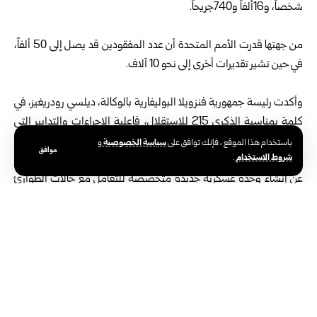
شخصاً، و16ألفاً و740جريحاً.
من جهتها قدرت الأمم المتحدة أن عدد المفقودين قد يصل إلى 50 ألفاً،
في حين تشير تقديرات أخرى إلى نحو 10 آلاف.
وأكدت رئيسة جمهورية فنزويلا البوليفارية بالوكالة، ديلسي رودريغيز، في
كلمة بمناسبة الذكرى 215 للاستقلال، فاعلية ‏الإجراءات والتدابير التي
اتخذتها الحكومة لإغاثة المتضررين وتجاوز آثار الزلزالين، موضحة أنه تم
سياسة الخصوصية
باستخدام هذا الموقع ، فإنك توافق على
و
موافق
شروط الاستخدام
.
نشر قوات الأمن ‏بشكل فوري في المناطق المنكوبة، إضافة إلى الإعلان
عن إنشاء وحدة عسكرية جديدة متخصصة للتعامل مع حالات ‏الطوارئ
والكوارث‎.‎
وكان زلزالان قويان تجاوزت شدتهما سبع درجات ضربا فنزويلا في الـ24
من حزيران، وأسفرا عن انهيار عشرات ‏المجمّعات السكنية، معظمها في
منطقة لا غوايرا الساحلية شمال العاصمة كاراكاس‎.‎