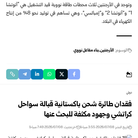
وتوجد في الأرجنتين ثلاث محطات طاقة نووية قيد التشغيل هي “أتوتشا
1″ و”أتوتشا 2” و”إمبالسي”، وهي تساهم في توليد نحو 8% من إنتاج
الكهرباء في البلاد.
الوسوم:
الأرجنتين
بناء مفاعل نووي
دولي
فقدان طائرة شحن باكستانية قبالة سواحل
كراتشي وجهود مكثفة للبحث عنها
تاريخ النشر: 2026/07/08 3:55 صباحًا
اخر تحديث: 2026/07/08 7:49 صباحًا