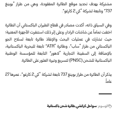
مشتركة بهدف تحديد موقع الطائرة المفقودة، وهي من طراز “بوينغ
737” وتابعة لشركة “كي 2 كارغو”.
وفي السياق ذاته، أكدت مصادر في قطاع الطيران الباكستاني أن الطائرة
اختفت تماماً عن شاشات الرادار، وعلى إثر ذلك استنفرت الأجهزة المعنية؛
حيث تشارك في عمليات البحث والإنقاذ طائرة تابعة لسلاح الجو
الباكستاني من طراز “ساب”، وطائرة “ATR” تابعة للبحرية الباكستانية،
بالإضافة إلى السفينة التجارية “لاهور” التابعة للمؤسسة الوطنية
الباكستانية للشحن (PNSC) لتسريع وتيرة العثور على الطائرة.
يذكر أن الطائرة من طراز بوينغ 737 تابعة لشركة “كي 2 كارغو”، عمرها 27
عاماً.
الوسوم:
سواحل كراتشي
طائرة شحن باكستانية