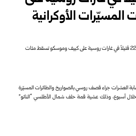
لمسيّرات الأوكرانية
22 شخصاً على الأقل، وإصابة العشرات جراء قصف روسي بالصواريخ والطائرات المسيّرة
ة خلال أسبوع، وذلك عشية قمة حلف شمال الأطلسي “
الناتو
”
ونقلت وكالة فرانس برس عن السلطات الأوكرانية قولها: إن الضربات الروسية خلال الليلة الماضية أسفرت عن مقتل 15
أشخاص، وإلحاق أضرار بنحو 30 مبنىً سكنياً.
ع حريق كبير في مستودعات جراء الهجوم، فيما تسبب سقوط