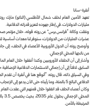
أنقرة-سانا
تعهد الأمين العام لحلف شمال الأطلسي (الناتو) مارك روته
مليارات الدولارات، في إطار جهوده لتعزيز قدراته الدفاعية.
ونقلت وكالة “فرانس برس” عن روته قوله، خلال مؤتمر صحف
عشرات المليارات من الدولارات، ستوفر لنا معدات أساسية لتعز
من ناتجها المحلي الإجمالي.
السابق، لافتاً إلى أن إجمالي الاستثمارات الدفاعية الإضافية خلال عامي 2025 و2026 سيبلغ 8
وفي السياق ذاته، قال روته: “أتوقع هنا في أنقرة أن تقد
الدفاعي البالغ 5 بالمئة، وما رأيناه حتى الآن يدعو إلى الإعجاب”.
المرتبطة بالأمن.