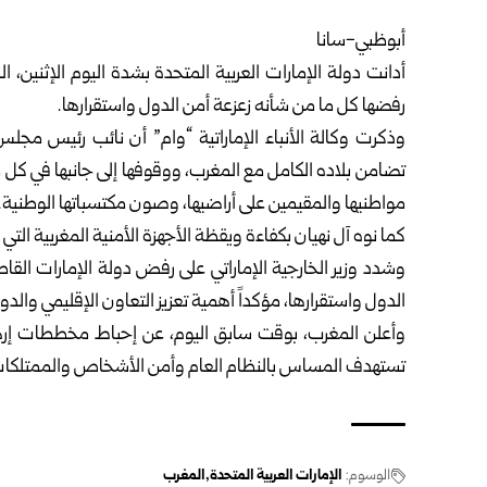
أبوظبي-سانا
أدانت دولة
الإمارات العربية المتحدة
بشدة اليوم الإثنين، ا
رفضها كل ما من شأنه زعزعة أمن الدول واستقرارها.
وذكرت وكالة الأنباء الإماراتية “وام” أن نائب رئيس مجلس الو
تضامن بلاده الكامل مع المغرب، ووقوفها إلى جانبها في كل 
مواطنيها والمقيمين على أراضيها، وصون مكتسباتها الوطنية.
كما نوه آل نهيان بكفاءة ويقظة الأجهزة الأمنية المغربية
وشدد وزير الخارجية الإماراتي على رفض دولة الإمارات الق
الدول واستقرارها، مؤكداً أهمية تعزيز التعاون الإقليمي والد
وأعلن المغرب، بوقت سابق اليوم، عن إحباط مخططات إرها
تستهدف المساس بالنظام العام وأمن الأشخاص والممتلكا
الوسوم:
الإمارات العربية المتحدة
المغرب