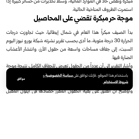
مبكرة ونقص حاد في الموارد المائية، وسط تحذيرات من خسائر كبيرة إذا
استمرت الظروف المناخية الحالية.
موجة حر مبكرة تقضي على المحاصيل
بدأ الصيف مبكراً هذا العام في شمال إيطاليا، حيث تجاوزت درجات
الحرارة 30 درجة مئوية، ما أدى بحسب تقرير نشرته شبكة يورو نيوز اليوم
السبت، إلى جفاف مساحات واسعة من حقول الأرز، وانتشار الأعشاب
الضارة فيها.
وأشار التقرير إلى أن عدداً من الحقول تعرض للجفاف الكامل، نتيجة موجة
الحر الشديدة التي ضربت المنطقة خلال شهر حزيران، مؤكداً أن هطول
سياسة الخصوصية
باستخدام هذا الموقع ، فإنك توافق على
و
موافق
شروط الاستخدام
.
الأمطار لاحقاً لن يكون كافياً لإنقاذ المحصول.
وأوضح أن القلق على بقية الحقول المقرر حصادها في أيلول المقبل
يسيطر على المزارعين في هذه المنطقة، مشيراً إلى أن المحاصيل تحتاج
إلى نحو 50 ميليمتراً من الأمطار خلال الفترة المقبلة لتجنب خسائر
إضافية.
تحذيرات من استنزاف الموارد المائية