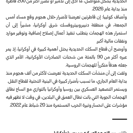
الحديدية بشكل متواصل، ما أدى إلى تدمير أو تضرر أكثر من 200 قاطرة
منذ بداية عام 2026.
وأضاف كوليبا: إن قاطرتين تعرضتا لأضرار خلال هجوم وقع مساء أمس
الجمعة، في منطقة دنيبروبيتروفسك شرق أوكرانيا، مشيراً إلى أن
استمرار هذه الهجمات يتطلب تنفيذ أعمال إصلاح إضافية وتوفير موارد
ونفقات مالية أكبر.
وأوضح أن قطاع السكك الحديدية يحتل أهمية كبيرة في أوكرانيا، إذ يمر
عبره أكثر من 90 بالمئة من شحنات الصادرات الأوكرانية، الأمر الذي
جعله هدفاً متكرراً للهجمات الروسية.
ولفت إلى أن منشآت السكك الحديدية تعرضت لأكثر من ألف هجوم منذ
بداية العام الجاري، ما تسبب بأضرار كبيرة في البنية التحتية لقطاع النقل.
ويستمر التصعيد العسكري بين روسيا وأوكرانيا بالتوازي مع اتساع نطاق
الهجمات الجوية التي باتت تطال العمق في البلدين، في وقت لا تظهر فيه
مؤشرات على انحسار وتيرة الحرب المستمرة منذ 20 شباط عام 2022.