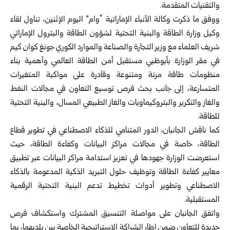
والتقنيات المتقدمة.‏
ووفق ما ذكرت وكالة الأنباء الإماراتية “وام” اليوم الإثنين، تناول لقاء
وكيل وزارة ‏الطاقة والبنية التحتية لشؤون الطاقة والبترول الإماراتي
شريف العلماء مع وزير التجارة ‏والصناعة والموارد الكوري جونغ كوان كيم
في مقر الوزارة بأبوظبي مستقبل أمن الطاقة ‏العالمي وأهمية بناء
منظومات طاقة مرنة ومتنوعة وقادرة على مواكبة المتغيرات
‏المتسارعة، إلى جانب بحث فرص توسيع التعاون في مجالات النفط
والغاز والتكرير ‏والبتروكيماويات والغاز الطبيعي المسال، والبنية التحتية
للطاقة.‏
كما ناقش الجانبان، الدور المتنامي للذكاء الاصطناعي في تطوير قطاع
الطاقة، خاصة ‏في مجالات مراكز البيانات وكفاءة الطاقة، حيث
استعرضت الوزارة جهودها في تعزيز ‏استدامة مراكز البيانات عبر تطبيق
معايير كفاءة الطاقة وتوظيف حلول التبريد الذكية ‏المدعومة بالذكاء
الاصطناعي وتطوير أدوات تخطيط تدعم البنية التحتية الرقمية
‏المستقبلية.‏
واتفق الجانبان على مواصلة التنسيق المشترك واستكشاف فرص
جديدة للتعاون ضمن ‏إطار الشراكة الإستراتيجية الخاصة بين بلديهما، بما