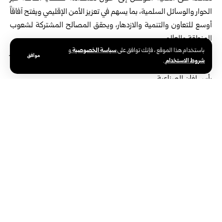
الحوار والوسائل السلمية، بما يسهم في تعزيز الأمن الإقليمي ويفتح آفاقاً
أوسع للتعاون والتنمية والازدهار، ويحقق المصالح المشتركة لشعوب
المنطقة والعالم.
سياسة الخصوصية
باستخدام هذا الموقع ، فإنك توافق على
و
من جانبه، أعرب وزير الخارجية المصري عن تعازي بلاده ومواساتها لقطر
موافق
شروط الاستخدام
.
ولذوي ضحايا حادث الانفجار الداخلي الذي وقع في أحد المصانع بمنطقة
رأس لفان الصناعية.
وكان رئيس مجلس الوزراء وزير الخارجية القطري أكد في وقت سابق
اليوم، دعم بلاده للجهود الإقليمية والدولية الهادفة إلى تحقيق السلام
والاستقرار في المنطقة، مجدداً موقف قطر الداعم للبنان ووحدة أراضيه
وسيادته.
الوسوم:
قطر
مصر