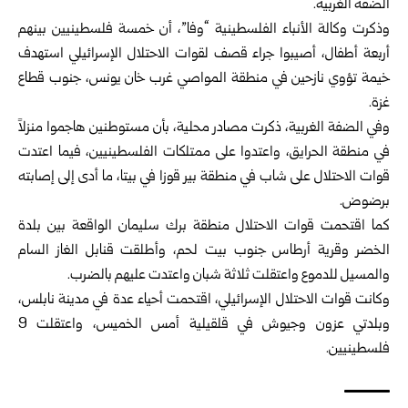
الضفة الغربية.
وذكرت وكالة الأنباء الفلسطينية “وفا”، أن خمسة فلسطينيين بينهم
أربعة أطفال، أصيبوا جراء قصف لقوات الاحتلال الإسرائيلي استهدف
خيمة تؤوي نازحين في منطقة المواصي غرب خان يونس، جنوب قطاع
غزة.
وفي الضفة الغربية، ذكرت مصادر محلية، بأن مستوطنين هاجموا منزلاً
في منطقة الحرايق، واعتدوا على ممتلكات الفلسطينيين، فيما اعتدت
قوات الاحتلال على شاب في منطقة بير قوزا في بيتا، ما أدى إلى إصابته
برضوض.
كما اقتحمت قوات الاحتلال منطقة برك سليمان الواقعة بين بلدة
الخضر وقرية أرطاس جنوب بيت لحم، وأطلقت قنابل الغاز السام
والمسيل للدموع واعتقلت ثلاثة شبان واعتدت عليهم بالضرب.
وكانت قوات الاحتلال الإسرائيلي، اقتحمت أحياء عدة في مدينة نابلس،
وبلدتي عزون وجيوش في قلقيلية أمس الخميس، واعتقلت 9
فلسطينيين.