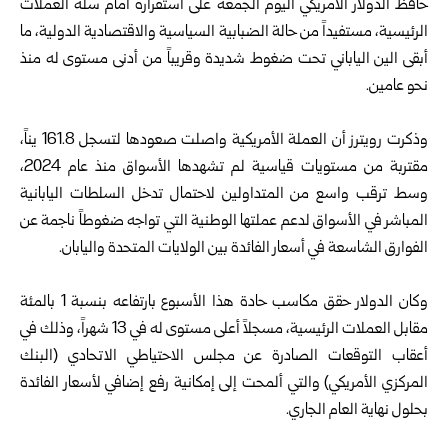
حافظ الدولار الأمريكي اليوم الجمعة على استقراره أمام سلة العملات
الرئيسية، مستفيداً من حالة الضبابية السياسية والاقتصادية الدولية، ما
أبقى الين الياباني تحت ضغوط شديدة وقريباً من أدنى مستوى له منذ
نحو عامين.
وذكرت رويترز أن العملة الأمريكية واصلت صعودها لتسجل 161.8 يناً،
مقتربة من مستويات قياسية لم تشهدها الأسواق منذ عام 2024،
وسط ترقب واسع من المتداولين لاحتمال تدخل السلطات اليابانية
المباشر في الأسواق لدعم عملتها الوطنية التي تواجه ضغوطاً ناجمة عن
الفوارق الشاسعة في أسعار الفائدة بين الولايات المتحدة واليابان.
وكان الدولار حقق مكاسب حادة هذا الأسبوع بارتفاعه بنسبة 1 بالمئة
مقابل العملات الرئيسية، مسجلاً أعلى مستوى له في 13 شهراً، وذلك في
أعقاب التوقعات الصادرة عن مجلس الاحتياطي الاتحادي (البنك
المركزي الأمريكي) والتي ألمحت إلى إمكانية رفع إضافي لأسعار الفائدة
بحلول نهاية العام الجاري.