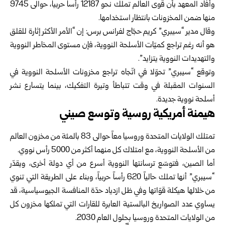
وأفاد المعهد بأن قوى العالم تملك نحو 12187 رأساً حربياً، حوالى 9745
منها ضمن المخزونات بانتظار استخدامها.
وقال مدير “سيبري” كريم حجّاج لفرانس برس: إن “الأمر الأكثر إثارة للقلق
هو أنه رغم تراجع كميّات الأسلحة النووية، فإن مستوى المخاطر النووية
والتهديدات النووية يتزايد”.
وتوقع “سيبري” تحوّلا في اتّجاه تراجع مخزونات الأسلحة النووية في
السنوات المقبلة في وقت تتباطأ وتيرة التفكيك، بينما يتسارع نشر
أسلحة نووية جديدة.
هيمنة أمريكية روسية وتوسع صيني
تمتلك الولايات المتحدة وروسيا معاً حوالى 83 بالمئة من مخزون العالم
من الأسلحة النووية، مع امتلاك كل منهما أكثر من 5000 رأس نووي.
أما الصين، فتوسّع ترسانتها النووية أسرع من أي دولة أخرى، ويقدّر
“سيبري” أنها تملك حالياً 620 رأساً حربياً، وبناء على الطريقة التي تنوي
من خلالها هيكلة قوّاتها وفي ظل ازدياد حدّة المنافسة الجيوسياسية، قد
يساوي عدد الصواريخ البالستية العابرة للقارات التي تملكها مخزون كل
من الولايات المتحدة وروسيا بحلول العام 2030.