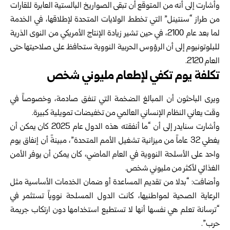
وأشارت إلى أنه من المتوقع أن تبقى الصواريخ البالستية العابرة للقارات
من طراز “سنتينل” التي تخطط الولايات المتحدة لإطلاقها، في الخدمة
لما بعد عام 2100، في حين تشير زيادة الإنتاج الأمريكي من النوى الذرية
للبلوتونيوم إلى أن الرؤوس الحربية النووية ستحافظ على صلاحيتها حتى
العام 2120.
تكلفة يوم تكفي لإطعام مليوني شخص
ويرى الباحثون أن المبالغ الضخمة التي تنفق صادمة، وخصوصاً في
وقت يعاني النظام الإنساني العالمي من تخفيضات تمويلية كبيرة.
وأشارت سنايدر إلى أن “ما أنفقته هذه الدول عام 2025 كان يمكن أن
يغطي 32 عاماً من ميزانية تشغيل الأمم المتحدة”، مبينةً أن إنفاق يوم
واحد على الأسلحة النووية في العام الماضي، كان يمكن أن يوفر الأمن
الغذائي لأكثر من مليوني شخص.
وأضافت: “بدلا من تقديم المساعدة أو ضمان الخدمات الأساسية مثل
الرعاية الصحية لمواطنيها، كانت الدول المسلحة نووياً تستثمر في
“ترسانة تعلم هي نفسها أنها لا تستطيع استخدامها دون ارتكاب جريمة
حرب”.