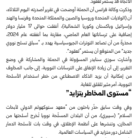
الاتجاه قد يستمر لعقود.
وذكرت وكالة فرانس أن الحملة أوضحت في تقرير أصدرته اليوم الثلاثاء،
أن (الولايات المتحدة وروسيا والصين والمملكة المتحدة وفرنسا والهند
وإسرائيل وباكستان وكوريا الشمالية)، أنفقت حوالى 17 مليار دولار
إضافية على ترساناتها العام الماضي، مقارنة بما أنفقته عام 2024،
محذرةً من أن تصاعد التوترات الجيوسياسية يهدد بـ “سباق تسلح نووي
جديد” من المتوقع أن يستمر “لعقود”.
وأشارت سوزي سنايدر المسؤولة في الحملة والمشاركة في وضع
التقرير، إلى أن زيادة الإنفاق على الترسانات النووية، إلى جانب المخاوف
من إمكانية أن يزيد الذكاء الاصطناعي من خطر استخدام الأسلحة
النووية، أمر مثير للقلق للغاية.
“مستوى المخاطر يتزايد”
وفي وقت سابق حذّر باحثون من “معهد ستوكهولم الدولي لأبحاث
السلام” (سيبري)، من أن البلدان المسلّحة نوويا تُخرج أسلحتها من
المخازن، وتنشرها على أنظمة الإطلاق، في وقت بات لأسلحة الدمار
الشامل دور متزايد في السياسات العالمية.