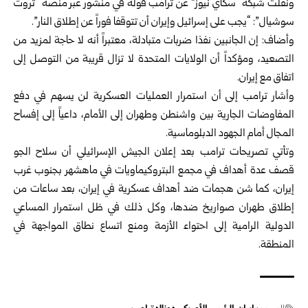
ونقلت شبكة “سكاي نيوز” عن ترامب قوله في منشور عبر منصة “تروث
سوشيال”: “يجب على إسرائيل وإيران أن تتوقفا فوراً عن إطلاق النار”.
وأضاف: إن الجانبين نفذا ضربات متبادلة، معتبراً أنه لا حاجة لمزيد من
التصعيد، ومؤكداً أن الولايات المتحدة لا تزال قريبة من التوصل إلى
اتفاق مع إيران.
وأشار ترامب إلى أن استمرار العمليات العسكرية لن يسهم في دفع
المفاوضات الجارية بين واشنطن وطهران إلى الأمام، داعياً إلى إفساح
المجال أمام الجهود الدبلوماسية.
وتأتي تصريحات ترامب بعد إعلان الجيش الإسرائيلي أن سلاح الجو
قصف عدة أهداف في مجمع البتروكيماويات في ماهشهر بجنوب غرب
إيران، كما شن هجمات ضد أهداف عسكرية في إيران، بعد ساعات من
إطلاق طهران صواريخ ضدها، وكل ذلك في ظل استمرار المساعي
الدولية الرامية إلى احتواء الأزمة ومنع اتساع نطاق المواجهة في
المنطقة.