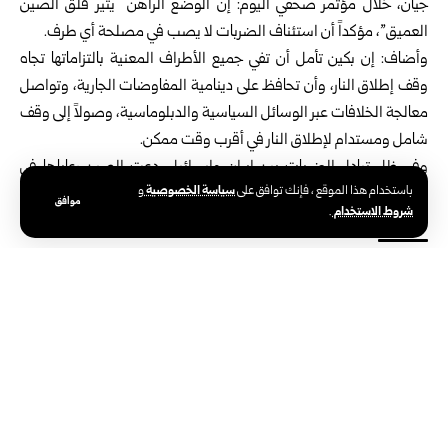
جيان، خلال مؤتمر صحفي اليوم: إن الوضع الراهن “يثير قلق الصين
العميق”، مؤكداً أن استئناف الضربات لا يصب في مصلحة أي طرف.
وأضاف: إن بكين تأمل أن تفي جميع الأطراف المعنية بالتزاماتها تجاه
وقف إطلاق النار، وأن تحافظ على دينامية المفاوضات الجارية، وتواصل
معالجة الخلافات عبر الوسائل السياسية والدبلوماسية، وصولاً إلى وقف
شامل ومستدام لإطلاق النار في أقرب وقت ممكن.
وفي ظل تبادل الضربات بين إيران وإسرائيل، دعت الصين رعاياها في
سياسة الخصوصية
باستخدام هذا الموقع ، فإنك توافق على
و
المنطقة إلى توخي الحذر، واتباع إجراءات السلامة.
موافق
شروط الاستخدام
.
الوسوم:
إيران
الصين
وزارة الخارجية الصينية
دولي