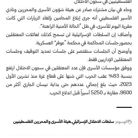
الفلسطينيين في سجون الاحتلال.
وجاء في بيان مشترك صادر عن هيئة شؤون الأسرى والمحررين ونادي
الأسير الفلسطيني أنه جرى إبلاغ المحامين بإلغاء الزيارات التي كانت
مقررة اليوم للأسرى، في ظل “الحالة الأمنية الراهنة”.
وأضاف: إن السلطات الإسرائيلية لن تسمح كذلك لعائلات المعتقلين
بحضور جلسات المحاكمة في محكمة “عوفر” العسكرية.
وأوضح أن الجلسات ستقتصر على جلسات تمديد التوقيف وجلسات
المعتقلين الإداريين فقط.
ووفق مؤسسات الأسرى فإن عدد المعتقلين في سجون الاحتلال ارتفع
بنسبة 83% عقب الحرب التي شنها على قطاع غزة منذ تشرين الأول
2023، حيث بلغ إجمالي عددهم حتى بداية نيسان الجاري أكثر من
9600، مقارنة بـ 5250 أسيراً قبل اندلاع الحرب.
الوسوم:
سلطات الاحتلال الإسرائيلي
هيئة الأسرى والمحررين الفلسطينيين