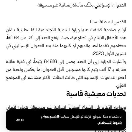
القدس المحتلة-سانا
أرقام صادمة كشفت عنها وزارة التنمية الاجتماعية الفلسطينية بشأن
عدد الأطفال الأيتام في قطاع غزة، حيث ارتفع العدد إلى أكثر من 64 ألفاً،
معظمهم فقدوا أحد والديهم أو كليهما منذ بدء العدوان الإسرائيلي في
تشرين الأول 2023.
وأشارت الوزارة إلى أن العدد وصل إلى 64616 يتيماً، في قفزة هائلة
مقارنة بـ 17 ألف يتيم كانوا مسجلين قبل العدوان، ما يعكس واحدة من
أخطر التداعيات الإنسانية التي طالت الفئات الأكثر هشاشة في المجتمع
الغزّي.
تحديات معيشية قاسية
ويواجه الأيتام في القطاع أوضاعاً إنسانية غير مسبوقة تتجاوز فقدان
الوالدين، لتشمل النزوح القسري، وفقدان المأوى، وتعطل الخدمات
سياسة الخصوصية
باستخدام هذا الموقع ، فإنك توافق على
و
موافق
شروط الاستخدام
.
الصحية والتعليمية، ونقصاً حاداً في الغذاء والدواء، في ظل انهيار شبه
كامل للبنية التحتية.