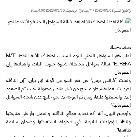
تاريخ النشر: 2026/05/02 7:17 مساءً
اخر تحديث: 2026/05/06 4:00 مساءً
صنعاء-سانا
أعلن خفر السواحل اليمني اليوم السبت، اختطاف ناقلة النفط “M/T
EUREKA” قبالة سواحل محافظة شبوة جنوب البلاد، واقتيادها إلى
الصومال.
ونقلت “فرانس برس” عن خفر السواحل قوله في بيان: “إن الناقلة
تعرضت لعملية سطو مسلح من قبل عناصر مجهولة، حيث تم الصعود
إليها والسيطرة عليها، ومن ثم التوجه بها نحو خليج عدن باتجاه السواحل
الصومالية”.
وأوضح البيان، أنه “تم تحديد موقع الناقلة، والعمل جار على متابعتها
واتخاذ الإجراءات اللازمة، في محاولة لاستعادتها وضمان سلامة
طاقمها”.