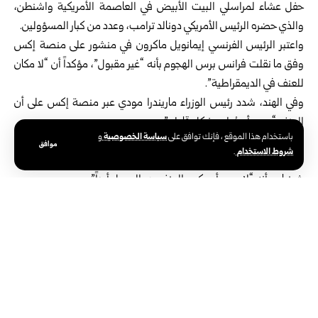
حفل عشاء لمراسلي البيت الأبيض في العاصمة الأمريكية واشنطن،
والذي حضره الرئيس الأمريكي دونالد ترامب، وعدد من كبار المسؤولين.
واعتبر الرئيس الفرنسي إيمانويل ماكرون في منشور على منصة إكس
وفق ما نقلت فرانس برس الهجوم بأنه “غير مقبول”، مؤكداً أن “لا مكان
للعنف في الديمقراطية”.
وفي الهند، شدد رئيس الوزراء ماريندرا مودي عبر منصة إكس على أن
العنف “يجب أن يُدان بشكل قاطع”.
سياسة الخصوصية
باستخدام هذا الموقع ، فإنك توافق على
و
من جهته أكد رئيس الوزراء الكندي مارك كارني رفض بلاده للعنف
موافق
شروط الاستخدام
.
السياسي في أي ديمقراطية، في حين شددت الرئيسة المكسيكية كلوديا
شينباوم أنه “لا يجب أن يكون العنف هو السبيل أبداً”.
بدوره أدان رئيس الوزراء الإسباني بيدرو سانشيز الحادث قائلاً: “العنف
ليس الحل أبداً، ولن تتقدم الإنسانية إلا من خلال الديمقراطية والتعايش
والسلام”.
إلى ذلك قال رئيس الوزراء الباكستاني شهباز شريف: “إنه صُدم بشدة من
حادث إطلاق النار المقلق”.
وفي وقت سابق من مساء أمس السبت، أُجلي الرئيس ترامب وعدد من
كبار المسؤولين في إدارته من حفل عشاء مراسلي البيت الأبيض السنوي