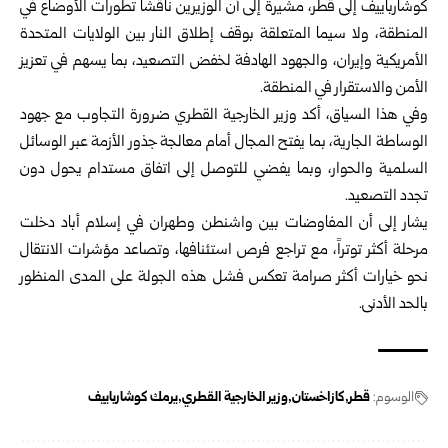
كوشارباييف إلى قطر، مشيرةً إلى أن الوزيرين ناقشا تطورات الأوضاع في
المنطقة، ولا سيما المتعلقة بوقف إطلاق النار بين الولايات المتحدة
الأمريكية وإيران، والجهود الهادفة لخفض التصعيد، بما يسهم في تعزيز
الأمن والاستقرار في المنطقة.
وفي هذا السياق، أكد وزير الخارجية القطري ضرورة التجاوب مع جهود
الوساطة الجارية، بما يفتح المجال أمام معالجة جذور الأزمة عبر الوسائل
السلمية والحوار، وبما يفضي للتوصل إلى اتفاق مستدام يحول دون
تجدد التصعيد.
يشار إلى أن المفاوضات بين واشنطن وطهران في إسلام أباد دخلت
مرحلة أكثر توتراً، مع تراجع فرص استئنافها، وتصاعد مؤشرات الانتقال
نحو خيارات أكثر صرامة تعكس فشل هذه الجولة على المدى المنظور
بالحد الأدنى.
الوسوم:
قطر
كازاخستان
وزير الخارجية القطري
يرمك كوشارباييف