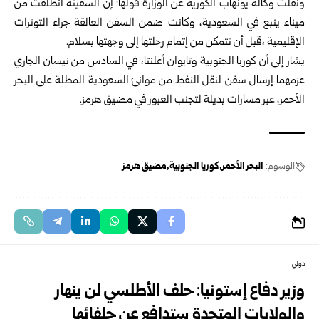
ونقلت وكالة يونهاب الكورية عن الوزارة قولها: إن السفينة انطلقت من
ميناء ينبع في السعودية، وكانت ضمن السفن العالقة جراء التوترات
الإقليمية ،قبل أن تتمكن من إتمام رحلتها إلى وجهتها بسلام.
يشار إلى أن كوريا الجنوبية وتايوان أعلنتا، في السادس من نيسان الجاري
عزمهما إرسال سفن لنقل النفط من موانئ السعودية المطلة على البحر
الأحمر، عبر مسارات بديلة لتجنب العبور في مضيق هرمز.
الوسوم:
البحر الأحمر
كوريا الجنوبية
مضيق هرمز
دولي
وزير دفاع إستونيا: حلف الأطلسي لن ينهار
والولايات المتحدة ستدافع عن حلفائها