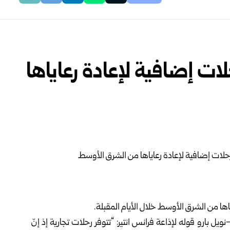
 تعتزم تخصيص 7 رحلات إضافية لإعادة رعاياها
ل بارو قوله لإذاعة فرانس انتير: “تتوفر رحلات تجارية إذ إنّ