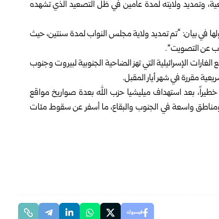
تشريعية، وتمديد ولايته لمدة عامين في ظل التصعيد الذي تشهده
 قولها في بيان: “تم تمديد ولاية مجلس النواب لمدة سنتين، حيث
لغارات الإسرائيلية التي تهز الضاحية الجنوبية لبيروت وجنوب
ريعية مقررة في شهر أيار المقبل.
 خطيراً، بعد استهداف ميليشيا حزب الله بعدة صواريخ مواقع
ت ومناطق واسعة في الجنوب والبقاع، ما أسفر عن سقوط مئات
فيسبوك