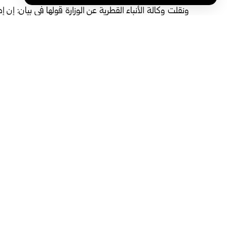
ونقلت وكالة الأنباء القطرية عن الوزارة قولها في بيان: إن إد
للمباحث الجنائية اتخذت الإجراءات القانونية والإدارية الل
إساءة استخدام منصات التواصل الاجتماعي.
وشددت الوزارة على ضرورة الالتزام بعدم تصوير أو نشر المقا
استقاء المعلومات من مصادرها الرسمية المعتمدة فقط، مؤ
من يثبت تورطه في مثل هذه المخالفات.
وتأتي هذه الإجراءات، مع تصاعد التوترات في الشرق الأوسط، إ
وإيران من جهىة أخرى والتي طالت اعتداءاتها العديد م
الشائعات أو المعلومات غير الموثوقة لما قد تسببه من إثارة لل
الوسوم:
وزارة الداخلية القطرية
مشاركة هذه المقالة