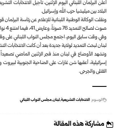
أعلن البرلمان اللبناني اليوم الإثنين، تأجيل الانتخابات ال
البلاد بين ميليشيا حزب الله وإسرائيل.
ونقلت الوكالة الوطنية اللبنانية للإعلام عن رئاسة البرلمان
صوت لصالح التمديد 76 صوتاً، وعارض 41، فيما امتنع 4 نواب عن التصويت”.
وفي وقت سابق اليوم، اجتمع مجلس النواب اللبناني على وقع ا
لبنان لبحث التمديد لولاية جديدة بعد أن كانت الانتخابات التش
وتشهد الأوضاع في لبنان منذ فجر الإثنين الماضي تصعيداً
إسرائيلية، أعقبها شن غارات على الضاحية الجنوبية لبيرو
القتلى والجرحى.
الوسوم:
الانتخابات التشريعية
لبنان
مجلس النواب اللبناني
مشاركة هذه المقالة