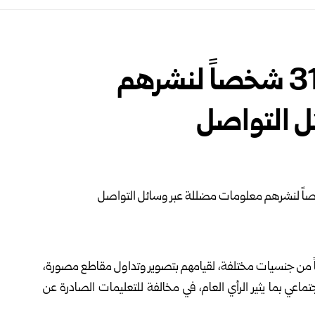
الداخلية القطرية: ضبط 313 شخصاً لنشرهم
ل التواصل
الداخلية القطرية اليوم الإثنين ضبط 313 شخصاً من جنسيات مختلفة، لقيامهم بتصوير وتداول مقاطع مصورة،
عي بما يثير الرأي العام، في مخالفة للتعليمات الصادرة عن