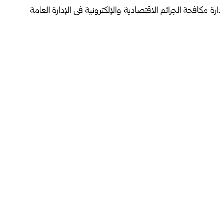
ارة مكافحة الجرائم الاقتصادية والإلكترونية في الإدارة العامة
ازمة بحق المخالفين، في إطار جهودها المستمرة لرصد، ومتابعة
طع أو تداول الشائعات المرتبطة بالأوضاع الراهنة، داعية إلى
كدة أن الجهات المختصة ستتخذ الإجراءات القانونية بحق كل
ثر الضربات المتبادلة بين الولايات المتحدة الأمريكية من جهة،
ن دول المنطقة، حيث تحذر السلطات في هذه الدول من نشر
ذعر أو تضليل للرأي العام.
فيسبوك