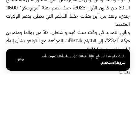
وذكرت وكالة فرانس برس أن القرار ينص، على استمرار عمل البعثة حتى
الـ 20 من كانون الأول 2026، حيث تضم بعثة “مونوسكو” 11500
جندي، وتعد من أبرز بعثات حفظ السلام التي تحظى بدعم الولايات
المتحدة.
ويأتي التمديد في وقت دعت فيه واشنطن، كلاً من رواندا ومتمردي
حركة “أم23″، إلى الالتزام بالاتفاقات الموقعة مع الكونغو بشأن إنهاء
القتال المستمر منذ عقود.
سياسة الخصوصية
باستخدام هذا الموقع ، فإنك توافق على
و
وكانت جمهورية الكونغو ورواندا وقعتا برعاية أمريكية في الرابع من
موافق
شروط الاستخدام
.
كانون الأول الجاري، اتفاقاً للسلام يرمي لإنهاء إحدى أطول الحروب في
إفريقيا.
الوسوم:
بعثة الأمم المتحدة لحفظ السلام
جمهورية الكونغو الديمقراطية
مجلس الأمن الدولي