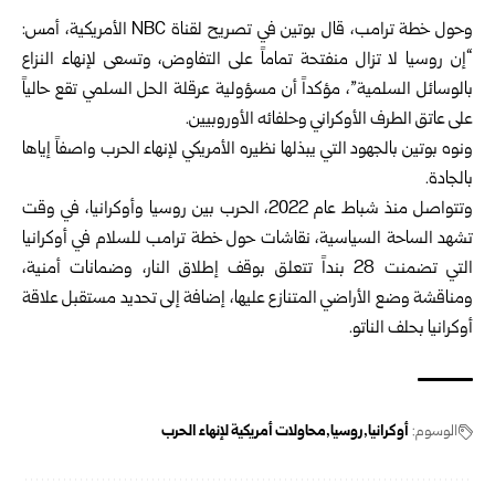
وحول خطة ترامب، قال بوتين في تصريح لقناة NBC الأمريكية، أمس:
“إن روسيا لا تزال منفتحة تماماً على التفاوض، وتسعى لإنهاء النزاع
بالوسائل السلمية”، مؤكداً أن مسؤولية عرقلة الحل السلمي تقع حالياً
على عاتق الطرف الأوكراني وحلفائه الأوروبيين.
ونوه بوتين بالجهود التي يبذلها نظيره الأمريكي لإنهاء الحرب واصفاً إياها
بالجادة.
وتتواصل منذ شباط عام 2022، الحرب بين روسيا وأوكرانيا، في وقت
تشهد الساحة السياسية، نقاشات حول خطة ترامب للسلام في أوكرانيا
التي تضمنت 28 بنداً تتعلق بوقف إطلاق النار، وضمانات أمنية،
ومناقشة وضع الأراضي المتنازع عليها، إضافة إلى تحديد مستقبل علاقة
أوكرانيا بحلف الناتو.
الوسوم:
أوكرانيا
روسيا
محاولات أمريكية لإنهاء الحرب