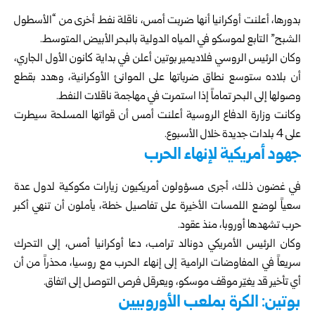
بدورها، أعلنت أوكرانيا أنها ضربت أمس، ناقلة نفط أخرى من “الأسطول
الشبح” التابع لموسكو في المياه الدولية بالبحر الأبيض المتوسط.
وكان الرئيس الروسي فلاديمير بوتين أعلن في بداية كانون الأول الجاري،
أن بلاده ستوسع نطاق ضرباتها على الموانئ الأوكرانية، وهدد بقطع
وصولها إلى البحر تماماً إذا استمرت في مهاجمة ناقلات النفط.
وكانت وزارة الدفاع الروسية أعلنت أمس أن قواتها المسلحة سيطرت
على 4 بلدات جديدة خلال الأسبوع.
جهود أمريكية لإنهاء الحرب
في غضون ذلك، أجرى مسؤولون أمريكيون زيارات مكوكية لدول عدة
سعياً لوضع اللمسات الأخيرة على تفاصيل خطة، يأملون أن تنهي أكبر
حرب تشهدها أوروبا، منذ عقود.
وكان الرئيس الأمريكي دونالد ترامب، دعا أوكرانيا أمس، إلى التحرك
سريعاً في المفاوضات الرامية إلى إنهاء الحرب مع روسيا، محذراً من أن
أي تأخير قد يغيّر موقف موسكو، ويعرقل فرص التوصل إلى اتفاق.
بوتين: الكرة بملعب الأوروبيين