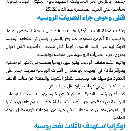
جديدة، بالتزامن مع المحاولات الدبلوماسية الحثيثة، لإيجاد تسوية
سياسية تنهي الحرب المستمرة منذ العام 2022.
قتلى وجرحى جراء الضربات الروسية
وذكرت وكالة الأنباء الأوكرانية Ukrinform أن سبعة أشخاص قتلوا،
وأصيب 15 آخرون بسقوط صاروخ بالستي روسي في منطقة أوديسا
الأوكرانية على البحر الأسود، فيما قتل شخص وأصيب اثنان آخران
بجروح، جراء الضربات الروسية، على منطقة دونيتسك.
واتهم حاكم منطقة أوديسا وليغ كبير، روسيا بقصف بنى تحتية لوجستية
ومراكز طاقة في أوديسا، موضحاً أن القوات الروسية ضربت جسراً على
الحدود مع مولدافيا، وتسببت بقطع الكهرباء والتدفئة عن مئات الآلاف
من الأشخاص في درجات حرارة أقل من الصفر.
كما أعلن رئيس الإدارة العسكرية في خيرسون، أنه نتيجة للهجمات
الروسية في بلدة خيرسون، أصيب ثمانية أشخاص، بينهم طفلان، مشيراً
إلى تعرض خمس مستوطنات في خيرسون لهجمات قوية خلال اليوم
الماضي.
أوكرانيا تستهدف ناقلات نفط روسية