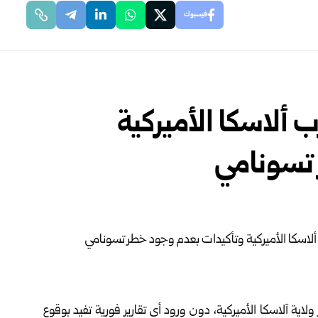
فيسبوك
جات يضرب ألاسكا الأميركية
 تسونامي
 على مقياس ريختر ولاية آلاسكا الأميركية، دون ورود أي تقارير فورية تفيد بوقوع