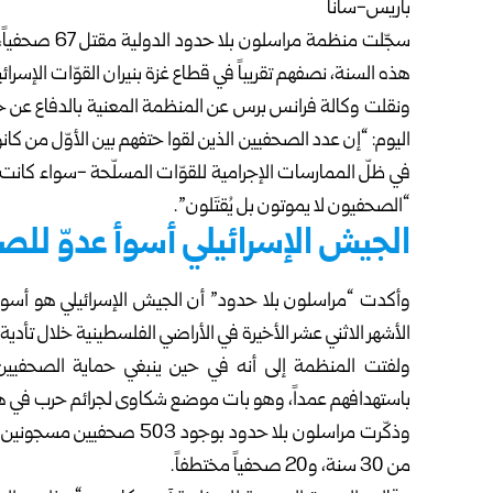
باريس-سانا
سجّلت منظمة م
هذه السنة، نصفهم تقريباً في قطاع غزة بنيران القوّات الإسرائي
في ظلّ الممارسات الإجرامية للقوّات المسلّحة -سواء كانت
“الصحفيون لا يموتون بل يُقتَلون”.
الجيش الإسرائيلي أسوأ عدوّ لل
الأشهر الاثني عشر الأخيرة في الأراضي الفلسطينية خلال تأدية مهامهم و220 على الأقلّ منذ تشر
ولفتت المنظمة إلى أنه في حين ينبغي حماية الصحفيين كا
باستهدافهم عمداً، وهو بات موضع شكاوى لجرائم حرب في هذ
من 30 سنة، و20 صحفياً مختطفاً.