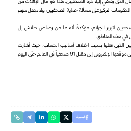
لمآل الذي يفضي إليه كره الصحفيين، هذا هو مآل الإفلات من
 الحكومات التركيز على مسألة حماية الصحفيين، ولا تجعل منهم
الصحفيين لتبرير الجرائم، مؤكدةً أنه ما من رصاص طائش بل
ل في هذه المناطق.
ن الذين قتلوا بسبب اختلاف أساليب الحساب، حيث أشارت
منظمة الأمم المتحدة للتربية والعلم والثقافة (اليونسكو) على موقعها الإلكتروني إلى مقتل 91 صحفياً في العالم حتّى اليوم
فيسبوك