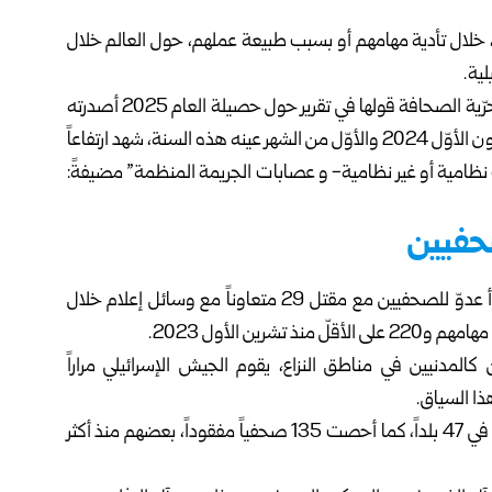
راسلون بلا حدود الدولية مقتل 67 صحفياً، خلال تأدية مهامهم أو بسبب طبيعة عملهم، حول العالم خلال
لية.
ونقلت وكالة فرانس برس عن المنظمة المعنية بالدفاع عن حرّية الصحافة قولها في تقرير حول حصيلة العام 2025 أصدرته
اليوم: “إن عدد الصحفيين الذين لقوا حتفهم بين الأوّل من كانون الأوّل 2024 والأوّل من الشهر عينه هذه السنة، شهد ارتفاعاً
 نظامية أو غير نظامية- و عصابات الجريمة المنظمة” مضيفةً:
صحفيين
وأكدت “مراسلون بلا حدود” أن الجيش الإسرائيلي هو أسوأ عدوّ للصحفيين مع مقتل 29 متعاوناً مع وسائل إعلام خلال
ين الأول 2023.
لمدنيين في مناطق النزاع، يقوم الجيش الإسرائيلي مراراً
ا السياق.
وذكّرت مراسلون بلا حدود بوجود 503 صحفيين مسجونين في 47 بلداً، كما أحصت 135 صحفياً مفقوداً، بعضهم منذ أكثر