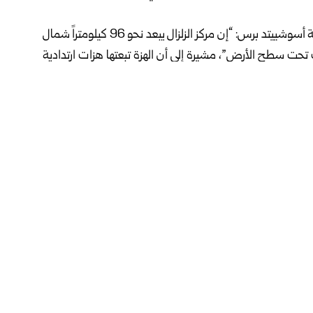
وقالت هيئة المسح الجيولوجي الأميركية في بيان نقلته وكالة أسوشييتد برس: “إن مركز الزلزال يبعد نحو 96 كيلومتراً شمال
ات في آلاسكا، وعلى عمق 10 كيلومترات تحت سطح الأرض”، مشيرة إلى أن الهزة تبعتها هزات ارتدادية
ي أنه لا يوجد أي خطر لحدوث موجات مد عاتية “تسونامي” جراء
ئ.
وة الزلزال.
2 من الشهر الماضي ضرب زلزال بلغت شدته 6 درجات على مقياس ريختر، اليوم، جنوب ولاية ألاسكا دون ورود تقارير
ومن أكثر مناطق العالم نشاطاً زلزالياً، حيث تشهد الولاية زلزالاً
بقوة 7 درجات تقريباً بشكل سنوي. وشهدت في الـ 27 من آذار عام 1964 ثالث أقوى زلزال مسجل في التاريخ بقوة 9.2
ياة نحو 139 شخصاً.