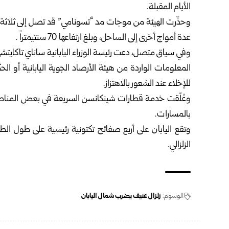
الأيام المقبلة.
وحذّرت الهيئة من موجات مد “تسونامي” قد تصل إلى ثلاثة
عدة أمواج أخرى إلى الساحل، وبلغ ارتفاعها 70 سنتيمتراً .
وفي سياق متصل، دعت رئيسة الوزراء اليابانية ساناي تاكايتشي
المعلومات الواردة من هيئة الأرصاد الجوية اليابانية أو ال
للإخلاء عند الشعور بالاهتزاز.
وعُلّقت خدمة قطارات شينكانسن السريعة في بعض المناطق 
بالمسارات.
وتقع اليابان على أربع صفائح تكتونية رئيسية على طول الطر
الزلزالي.
الوسوم:
زلزال عنيف يضرب شمال اليابان