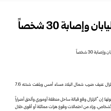
وإصابة 30 شخصاً
أعلنت السلطات اليابانية اليوم إصابة ثلاثين شخصاً جراء زلزال عنيف ضرب شمال البلاد مساء أمس وبلغت شدته 7.6
لها: إن “الزلزال وقع قبالة ساحل منطقة أوموري وألحق أضراراً
الأشخاص، وزاد من احتمالات وقوع هزات مماثلة أو أقوى خلال