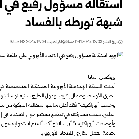
استقالة مسؤول رفيع في ال
شبهة تورطه بالفساد
تاريخ النشر: 2025/12/03 11:41 مساءً
اخر تحديث: 2025/12/04 1:13 صباحًا
بروكسل-سانا
أعلنت الشبكة الإعلامية الأوروبية المستقلة المتخصصة في 
الشرق الأوسط وشمال إفريقيا ودول الخليج، ستيفانو سانينو،
وحسب “يوراكتيف” فقد أعلن سانينو استقالته المبكرة من م
الخليج، بسبب مشاركته في تحقيق مستمر حول الاشتباه في إسا
وأوضحت “يوراكتيف” أن سانينو أكد، أنه تم استجوابه حول 
لخدمة العمل الخارجي للاتحاد الأوروبي.