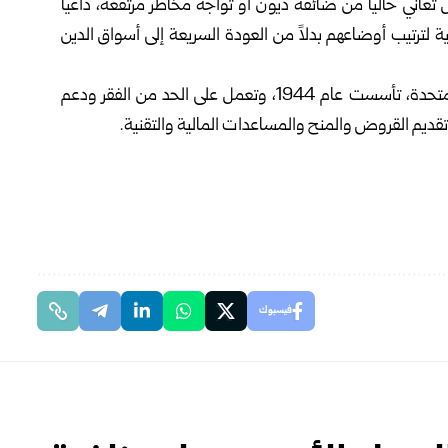
منخفضة الدخل تعاني حالياً من ضائقة ديون أو تواجه مخاطر مرتفعة، داعياً
ة لترتيب أوضاعهم بدلاً من العودة السريعة إلى أسواق الدين
يذكر أن البنك الدولي مؤسسة مالية عالمية تابعة للأمم المتحدة، تأسست عام 1944، وتعمل على الحد من الفقر ودعم
 تقديم القروض والمنح والمساعدات المالية والتقنية.
فيسبوك