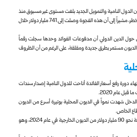
ون الدول النامية والتمويل الجديد بلغت مستوى غير مسبوق منذ
أكثر من خمسين عاماً، ما يضع استقرار هذه الدول في دائرة الخطر، مشيراً إلى أن هذه الفجوة وصلت إلى 741 مليار دولار خلال
ي حول الدين الدولي أن مدفوعات الفوائد وحدها سجلت رقماً
دولار في عام 2024، مؤكداً أن تراكم الديون مستمر بطرق جديدة ومقلقة، على الرغم من أن الظروف
لية
هاء دورة رفع أسعار الفائدة أتاحت للدول النامية إصدار سندات
 50 دولة نامية ومتوسطة الدخل شهدت نمواً في الديون المحلية بوتيرة أسرع من الديون
طاع الخاص.
كما سلط البنك الضوء على أن الأسواق الناشئة أعادت هيكلة نحو 90 مليار دولار من الديون الخارجية في عام 2024، وهو