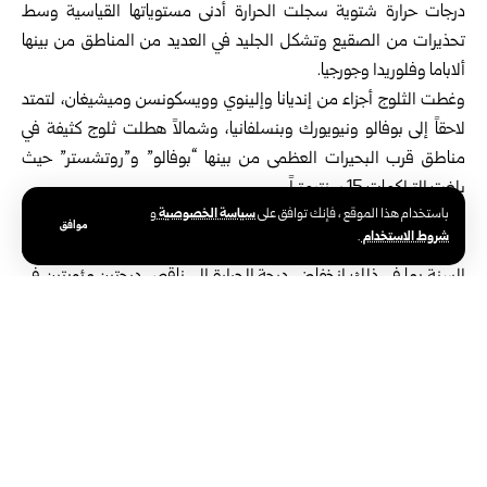
درجات حرارة شتوية سجلت الحرارة أدنى مستوياتها القياسية وسط
تحذيرات من الصقيع وتشكل الجليد في العديد من المناطق من بينها
ألاباما وفلوريدا وجورجيا.
وغطت الثلوج أجزاء من إنديانا وإلينوي وويسكونسن وميشيغان، لتمتد
لاحقاً إلى بوفالو ونيويورك وبنسلفانيا، وشمالاً هطلت ثلوج كثيفة في
مناطق قرب البحيرات العظمى من بينها “بوفالو” و”روتشستر” حيث
بلغت التراكمات 15 سنتيمتراً.
سياسة الخصوصية
باستخدام هذا الموقع ، فإنك توافق على
و
ونقلت “إيه بي سي نيوز” عن خبير الأرصاد الجوية سكوت كليباور: إن
موافق
شروط الاستخدام
.
“بعض الأرقام القياسية اليومية تحطمت بالكامل لمثل هذا الوقت من
السنة بما في ذلك انخفاض درجة الحرارة إلى ناقص درجتين مئويتين في
فلوريدا.
ومع تحول العاصفة جنوباً يواجه21 مليون شخص بحلول يوم غد
الخميس هطولات ثلجية ومطرية غزيرة.
ويتوقع خبراء الأرصاد الجوية أن يواجه جنوب شرق الولايات المتحدة
بضعة أيام أخرى أكثر برودة من المعتاد، قبل عودة الطقس أكثر اعتدالاً
في وقت لاحق.