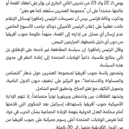
يومي الـ 22 والـ 23 من تشرين الثاني الجاري لن يؤثر على انعقاد القمة أو
نتائجها، مشدداً على أن “مجموعة العشرين ستُعقد كما هو مقرر”.
وذكرت وكالة فرانس برس أن تصريحات الرئيس رامافوزا لوسائل الإعلام
جاءت تعقيباً على إعلان الرئيس الأميركي دونالد ترامب الأسبوع الماضي
عدم إرسال أي ممثل عن إدارته إلى القمة، متهماً حكومة جنوب أفريقيا
من دون أي دليل باضطهاد المزارعين البيض.
وقال الرئيس رامافوزا: إن سياسة المقاطعة غير ناجحة على الإطلاق بل
تأتي بنتائج عكسية، داعياً الولايات المتحدة إلى إعادة النظر في جدوى
هذه السياسة.
وتتمحور رئاسة جنوب أفريقيا لمجموعة العشرين حول شعار “التضامن
والمساواة والاستدامة”، مع التركيز على تخفيف ديون الدول النامية،
وتمويل التكيّف مع تغيّر المناخ، وتحقيق النمو الشامل.
وتشهد العلاقات بين واشنطن وبريتوريا توتراً متصاعداً، إذ تتهم الإدارة
الأميركية جنوب أفريقيا باستهداف إسرائيل بعد الشكوى التي قدّمتها
أمام محكمة العدل الدولية بتهمة الإبادة الجماعية بشأن الحرب في غزة،
كما تفرض الولايات المتحدة أعلى رسوم جمركية على جنوب أفريقيا من
بين الدول الأفريقية وتصل إلى 30 بالمئة.