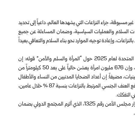
ر مسبوقة، جراء النزاعات التي يشهدها العالم، داعياً إلى تحديد
يات السلام والعمليات السياسية، وضمان المساءلة عن جميع
لنزاعات، وإعادة توجيه الموارد نحو بناء السلام والتعافي بعيداً
ونقل مركز أنباء الأمم المتحدة عن تقرير الأمين العام للأمم المتحدة لعام 2025 حول “المرأة والسلم والأمن” قوله: إن
العالم يشهد أعلى عدد من النزاعات النشطة منذ عام 1946، وإن 676 مليون امرأة يعشن حالياً على بعد 50 كيلومتراً من
ت، مضيفاً: إن أعداد الضحايا المدنيين من النساء والأطفال
تضاعفت أربع مرات مقارنة بفترة السنتين السابقتين، فيما ارتفع العنف الجنسي المرتبط بالنزاعات بنسبة 87 % خلال عامين،
ي التفكك.
ويأتي هذا التقرير بالتزامن مع الذكرى الخامسة والعشرين لقرار مجلس الأمن رقم 1325، الذي ألزم المجتمع الدولي بضمان