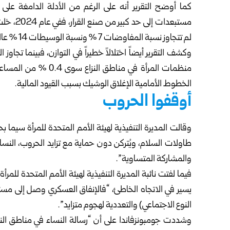
كما أوضح التقرير أنه على الرغم من الأدلة الدامغة على
لم تتجاوز نسبة المفاوضات 7 % ونسبة الوسيطات 14 % عالمياً.
منظمات المرأة في مناط
الخطوط الأمامية الإغلاق الوشيك بسبب القيود المالية.
أوقفوا الحروب
وقالت المديرة التنفيذية لهيئة الأمم المتحدة للمرأة سيما 
طاولات السلام، ويُتركن دون حماية مع تزايد الحروب، النساء
والمشاركة المتساوية”.
فيما لفتت نائبة المديرة التنفيذية لهيئة الأمم المتحدة للمرأة ن
يسير في الاتجاه الخاطئ، “فالإنفاق العسكري وصل إلى مستو
النوع الاجتماعي) والتعددية لهجوم متزايد”.
وشددت جومبونزفاندا على أن “رسالة النساء في مناطق النزا