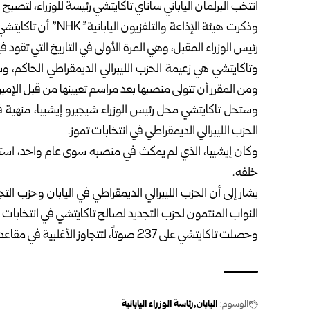
انتخب البرلمان الياباني ساناي تاكايتشي رئيسة للوزراء، لتصبح
وذكرت هيئة الإذاعة وا
رئيس الوزراء المقبل، وهي المرة الأولى في التاريخ التي تقود في
وتاكايتشي هي زعيمة الحزب الليبرالي الديمقراطي الحاكم، 
ومن المقرر أن تتولى منصبها بعد مراسم تعيينها من قبل الإمبر
وستحل تاكايتشي محل رئيس الوزراء شيجيرو إيشيبا، منهية فراغا
الحزب الليبرالي الديمقراطي في انتخابات تموز.
وكان إيشيبا، الذي لم يمكث في منصبه سوى عام واحد، است
خلفه.
يشار إلى أن الحزب الليبرالي الديمقراطي في اليابان وحزب 
النواب المنتمون لحزب التجديد لصالح تاكايتشي في انتخابات اخ
وحصلت تاكايتشي على 237 صوتاً، لتتجاوز الأغلبية في مقاعد المجلس البالغ عددها 465.
الوسوم:
اليابان
رئاسة الوزراء اليابانية