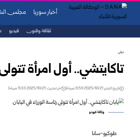
أخبار سوريا
مجلس ال
ثقافة وفنون
فيديو
ص
دولي
تاكايتشي.. أول امرأة تتولى 
تاريخ النشر: 2025/10/21 9:59 صباحًا
اخر تحديث: 2025/10/21 11:33 صباحًا
وكالة كيودو
طوكيو-سانا