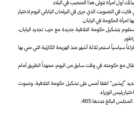
 بذلك أول امرأة تتولى هذا المنصب في البلاد.
لتلفزيون اليابانية” NHK” أن تاكايتشي فازت في التصويت الذي جرى في البرلمان الياباني اليوم لاختيار
ها امرأة الحكومة في اليابان.
وستقوم بتشكيل حكومة ائتلافية جديدة مع حزب تجديد اليابان،
اطور.
ً سياسياً استمر ثلاثة أشهر منذ الهزيمة الكارثية التي مني بها
قال مع حكومته في وقت سابق من اليوم، ممهداً الطريق أمام
التجديد “إيشين” اتفقا أمس على تشكيل حكومة ائتلافية، وصوت
تيار رئيس الوزراء.