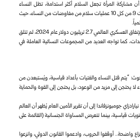
 أن مشاركة المرأة تجعل السلام أكثر استدامة، تظل النساء
مستبعدات إلى حد كبير من صنع القرار، ففي عام 2024، خلت 9 من كل 10 عمليات سلام من مفاوضات من النساء، حيث
وكشف التقرير أيضاً اختلالاً خطيراً في التوازن، فبينما تجاوز الإنفاق العسكري العالمي 2.7 تريليون دولار عام 2024، لم تتلق
ق النزاع سوى 0.4 % من المساعدات، كما تواجه العديد من المجموعات النسائية العاملة في
بحوث: “يتم قتل النساء والفتيات بأعداد قياسية، ويُستبعدن من
 لا يحتجن إلى مزيد من الوعود، بل يحتجن إلى القوة والحماية
يارادزاي جومبونزفاندا إلى أن تقرير الأمين العام يُظهر أن العالم
يات قياسية، بينما تتعرض المساواة الجنسانية (القائمة على
ع واضحة.. أوقفوا الحروب، وادعموا القانون الدولي، وانزعوا