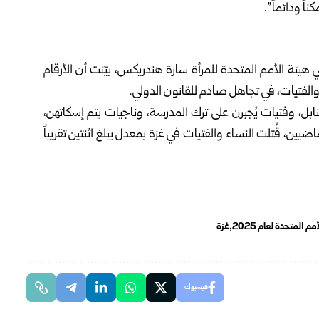
اً ودائماً”.
هيئة الأمم المتحدة للمرأة سارة هندريكس، بيّنت أن الأرقام
 والفتيات، في تجاهل صادم للقانون الدولي.
بل، وفتيات يُجبرن على ترك المدرسة، وناجيات يتم إسكاتهن،
يين، قُتلت النساء والفتيات في غزة بمعدل يبلغ اثنتين تقريباً
م المتحدة لعام 2025
غزة
فيسبوك