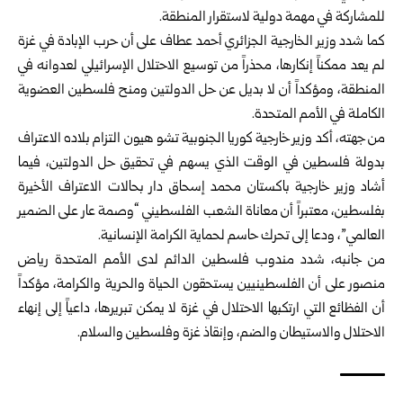
للمشاركة في مهمة دولية لاستقرار المنطقة.
كما شدد وزير الخارجية الجزائري أحمد عطاف على أن حرب الإبادة في غزة
لم يعد ممكناً إنكارها، محذراً من توسيع الاحتلال الإسرائيلي لعدوانه في
المنطقة، ومؤكداً أن لا بديل عن حل الدولتين ومنح فلسطين العضوية
الكاملة في الأمم المتحدة.
من جهته، أكد وزير خارجية كوريا الجنوبية تشو هيون التزام بلاده الاعتراف
بدولة فلسطين في الوقت الذي يسهم في تحقيق حل الدولتين، فيما
أشاد وزير خارجية باكستان محمد إسحاق دار بحالات الاعتراف الأخيرة
بفلسطين، معتبراً أن معاناة الشعب الفلسطيني “وصمة عار على الضمير
العالمي”، ودعا إلى تحرك حاسم لحماية الكرامة الإنسانية.
من جانبه، شدد مندوب فلسطين الدائم لدى الأمم المتحدة رياض
منصور على أن الفلسطينيين يستحقون الحياة والحرية والكرامة، مؤكداً
أن الفظائع التي ارتكبها الاحتلال في غزة لا يمكن تبريرها، داعياً إلى إنهاء
الاحتلال والاستيطان والضم، وإنقاذ غزة وفلسطين والسلام.