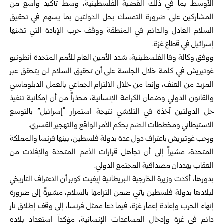
الأوسط بما في ذلك القضية الفلسطينية، وسط تأكيد واسع من
المشاركين على ضرورة التمسك بحل الدولتين بما يسهم في تحقيق
السلام العادل والدائم في المنطقة ووقف حرب الإبادة التي تشنها
إسرائيل في قطاع غزة.
ووفق وكالة وفا الفلسطينية، شدد الأمين العام للأمم المتحدة أنطونيو
غوتيريش في كلمة خلال الجلسة على أن تحقيق السلام لن يتحقق عبر
المزيد من العنف، وإنما من خلال الالتزام الجماعي بالعمل الدبلوماسي
والقانون الدولي وضمان الكرامة الإنسانية، محذراً من أن إمكانية تنفيذ
حل الدولتين آخذة في التلاشي نتيجة استمرار “إسرائيل” بالتوسع
الاستيطاني ومخططات الضم بحكم الأمر الواقع والتهجير القسري.
ورحب غوتيريش باعتراف دول عدة بدولة فلسطين، بينها فرنسا والمملكة
المتحدة، مشيراً إلى أن تجاهل قرارات الأمم المتحدة والإفلات من
العقاب يهددان مصداقية المجتمع الدولي.
بدورها، أكدت وزيرة الخارجية البريطانية إيفيت كوبر أن الاعتراف التاريخي
لبلادها بدولة فلسطين يأتي ضمن التزامها بالسلام، مشيرةً إلى ضرورة
إنهاء الحرب وإعادة إعمار غزة، فيما دعا ممثل فرنسا، إلى وقف إطلاق نار
دائم في غزة وإدخال المساعدات الإنسانية، مؤكداً استعداد بلاده