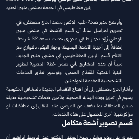
وأوضح مدير صحة حلب الدكتور محمد الحاج مصطفى، في
تصريح ‌‏لمراسل سانا، أن قسم الأشعة في مشفى منبج
الوطني زُوّد بجهاز طبقي ‌‏محوري حديث بسعة 32 شريحة،
إضافةً إلى أجهزة الأشعة البسيطة وجهاز ‌‏الإيكو، بالتوازي مع
افتتاح قسم الرنين المغناطيسي في مشفى منبج الجديد،
‌‏مبيناً أن هذه المشاريع تأتي ضمن خطة المديرية لتطوير
البنية التحتية ‌‏للقطاع الصحي، وتوسيع نطاق الخدمات
التشخيصية المقدمة للمواطنين.‏
وأشار الحاج مصطفى إلى أن افتتاح الأقسام الجديدة بالمشافي الحكومية
‌‏يسهم في تعزيز جودة الرعاية الصحية، وتأمين خدمات تشخيصية حديثة
‌‏ضمن المنطقة، بما يخفف عن المرضى عناء التنقل إلى محافظات أو
مراكز ‌‏طبية أخرى للحصول على هذه الخدمات.‏
قسم تصوير أشعة متكامل
بدوره، بيّن مدير مشفى منبج الوطني الدكتور عبد الباسط إبراهيم أن