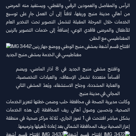
الرأس ‌‏والمفاصل والعمودين الرقبي والقطني، ويستفيد منه المرضى
من أهالي مدينة ‌‏منبج وريفها، لافتاً إلى أن العمل جارٍ على توسيع
الخدمات خلال المرحلة ‌‏المقبلة لتشمل التصوير تحت التخدير العام
للأطفال والمرضى فاقدي الوعي، ‌‏إضافةً إلى خدمات التصوير بالرنين
المغناطيسي مع الحقن.‏
وافتتح مشفى منبج الجديد في 8 آذار الماضي، ويضم
أقساماً متعددة تشمل ‌‏الإسعاف، والعيادات التخصصية،
والعناية المشددة، وجناح الاستشفاء، ويُعدّ ‌‏المشفى الثاني
المجاني في مدينة منبج.‏
وكانت مديرية الصحة في محافظة حلب وضمن خطتها لتعزيز الخدمات
‌‏الصحية، وتحسين وصول أهالي ريف المحافظة إلى هذه الخدمات
بشكل ‌‏مباشر افتتحت في 1 تموز الجاري، ثلاثة مراكز صحية في منطقة
‏إعزاز ‏الصحية بريف المحافظة الشمالي بعد إعادة تأهيلها وترميمها.‏