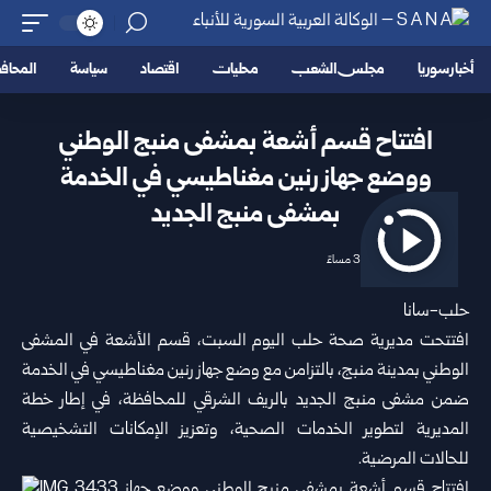
أخبار سوريا
مجلس الشعب
محليات
اقتصاد
سياسة
المحا
افتتاح قسم أشعة بمشفى منبج الوطني
ووضع جهاز رنين ‏مغناطيسي في ‏الخدمة
‏بمشفى منبج الجديد
2026/07/04 3:06 مساءً
حلب-سانا‏
افتتحت
مديرية صحة حلب
اليوم السبت، قسم الأشعة في المشفى
الوطني ‌‏بمدينة منبج، بالتزامن مع وضع جهاز رنين مغناطيسي في الخدمة
ضمن ‌‏مشفى منبج الجديد بالريف الشرقي للمحافظة، في إطار خطة
المديرية ‌‏لتطوير الخدمات الصحية، وتعزيز الإمكانات التشخيصية
للحالات المرضية.‏