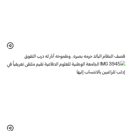
قصف النظام البائد حرمه بصره.. وطموحه أنار له درب التفوق