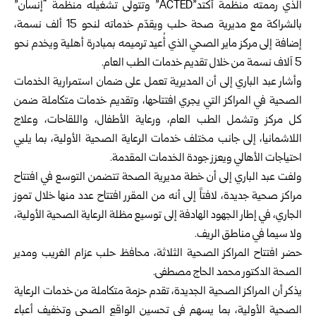
الذي رممته منظمة أكتد”ACTED” وتتولى تشغيله منظمة “إنسان”
بالشراكة مع مديرية صحة حلب ويقدّم خدماته لنحو 15 ألف نسمة،
إضافة إلى مركز ماير الصحي الذي أُعيد ترميمه بمبادرة أهلية ويخدم نحو
5 آلاف نسمة من خلال تقديم خدمات الطب العام.
وأشار عبد الباري إلى أن المديرية تعمل على ضمان استمرارية الخدمات
الصحية في المراكز التي يجري افتتاحها، وتقديم خدمات متكاملة ضمن
كل مركز وتشمل الطب العام، ورعاية الأطفال، واللقاحات، وعلاج
اللاشمانيا، إلى جانب مختلف خدمات الرعاية الصحية الأولية، بما يلبي
احتياجات الأهالي ويعزز جودة الخدمات المقدمة.
ولفت عبد الباري إلى أن خطة مديرية الصحة تتضمن التوسع في افتتاح
مراكز صحية جديدة، لافتاً إلى أنه من المقرر افتتاح عدد منها خلال تموز
الجاري، في إطار الجهود الهادفة إلى توسيع مظلة الرعاية الصحية الأولية،
ولا سيما في مناطق الريف.
حضر افتتاح المراكز الصحية الثلاثة، محافظ حلب عزام الغريب ومدير
الصحة الدكتور محمد الحاج مصطفى.
يذكر أن المراكز الصحية الجديدة، تقدم حزمة متكاملة من خدمات الرعاية
الصحية الأولية، بما يسهم في تحسين الواقع الصحي وتخفيف أعباء