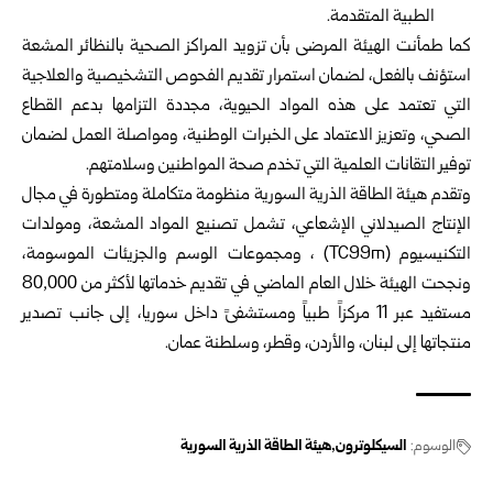
الطبية المتقدمة‎.‎
كما طمأنت الهيئة المرضى بأن تزويد المراكز الصحية بالنظائر ‏المشعة
استؤنف بالفعل، لضمان استمرار تقديم الفحوص التشخيصية ‏والعلاجية
التي تعتمد على هذه المواد الحيوية، مجددة التزامها بدعم ‏القطاع
الصحي، وتعزيز الاعتماد على الخبرات الوطنية، ‏ومواصلة العمل لضمان
توفير التقانات العلمية التي تخدم صحة ‏المواطنين وسلامتهم‎.‎
وتقدم هيئة الطاقة الذرية السورية منظومة متكاملة ومتطورة في ‏مجال
الإنتاج الصيدلاني الإشعاعي، تشمل تصنيع المواد المشعة، ‏ومولدات
التكنيسيوم ‎ (TC99m)‎، ومجموعات الوسم والجزيئات ‏الموسومة،
ونجحت الهيئة خلال العام الماضي في تقديم خدماتها ‏لأكثر من 80,000
مستفيد عبر 11 مركزاً طبياً ومستشفىً داخل ‏سوريا، إلى جانب تصدير
منتجاتها إلى لبنان، والأردن، وقطر، ‏وسلطنة عمان‎.‎
الوسوم:
السيكلوترون
هيئة الطاقة الذرية السورية