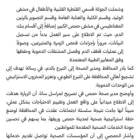
وشملت الجولة قسمي القثطرة القلبية والأطفال في مشفى
الوليد، ‏وقسم الكلية والعناية العامة وقسم التصوير بالرنين
المغناطيسي ‏في مشفى حمص الكبير، إضافةً إلى أقسام بنك
الدم، حيث تم ‏الاطلاع على سير العمل بدءاً من تسجيل
البيانات، مروراً ‏بإجراءات فحص الزمرة والمتبرعين، وصولاً
إلى عمليات ‏قطف الدم وفصل المشتقات الدموية وحفظها
وفق المعايير ‏الطبية المعتمدة.‏
كما بادر المحافظ ومدير الصحة إلى التبرع بالدم، في رسالة ‏تهدف إلى
تشجيع أهالي المحافظة على التبرع الطوعي، وتعزيز ‏المخزون الاستراتيجي
من الوحدات الدموية.‏
وأوضح مدير صحة
حمص
في تصريح لمراسل سانا، أن الزيارة ‏هدفت
إلى الاطلاع ميدانياً على واقع العمل وتقييم الاحتياجات ‏بشكل عملي،
مبيناً أنها جاءت نتيجة سلسلة اجتماعات عقدت في ‏المحافظة لوضع
خطة استراتيجية صحية لمدينة حمص وريفها، ‏بما يسهم في تحسين
جودة الخدمات الصحية المقدمة للمواطنين.‏
وأشار الحمصي إلى أن المؤسسات الصحية تواصل تقديم ‏خدماتها