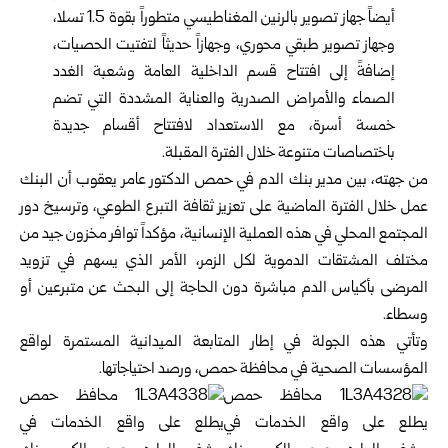
أيضاً ‏جهاز تصوير بالرنين المغناطيسي متطوراً بقوة 1.5 تسلا،
‏وجهاز تصوير طبقي محوري، وجهازاً حديثاً لتفتيت الحصيات،
‏إضافةً إلى افتتاح قسم الداخلية العامة وشعبة الغدد
الصماء ‏والأمراض الصدرية والعناية المشددة التي تضم
خمسة أسرة، ‏مع الاستعداد لافتتاح أقسام جديدة
باختصاصات متنوعة خلال ‏الفترة المقبلة.‏
من جهته، بين مدير بنك الدم في حمص الدكتور عامر يعقوب ‏أن البنك
عمل خلال الفترة الماضية على تعزيز ثقافة التبرع ‏الطوعي، وترسيخ دور
المجتمع المحلي في هذه العملية الإنسانية، ‏مؤكداً توافر مخزون جيد من
مختلف المشتقات الدموية لكل ‏الزمر، الأمر الذي يسهم في تزويد
المرضى بأكياس الدم مباشرة ‏دون الحاجة إلى البحث عن متبرعين أو
وسطاء.‏
وتأتي هذه الجولة في إطار المتابعة الميدانية المستمرة لواقع
‏المؤسسات الصحية في محافظة حمص، ورصد احتياجاتها.‏