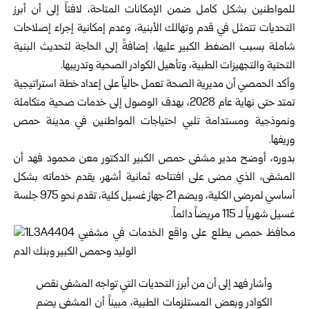
للمواطنين بشكل كامل ضمن الإمكانات المتاحة، لافتاً إلى أن أبرز
التحديات تتمثل في قدم وتهالك الأبنية، وعدم ‏إمكانية إجراء إصلاحات
شاملة بسبب الضغط الكبير عليها، ‏إضافةً إلى الحاجة لتحديث البنية
التحتية والتجهيزات الطبية، ‏وتأهيل الكوادر الصحية وتدريبها.‏
وأكد الحمصي أن مديرية الصحة تعمل حالياً على إعداد خطة ‏استراتيجية
تمتد حتى نهاية عام 2028، بهدف الوصول إلى ‏خدمات صحية متكاملة
ونموذجية ومستدامة تلبي احتياجات ‏المواطنين في مدينة حمص
وريفها.‏
بدوره، أوضح مدير مشفى حمص الكبير الدكتور معن محمود ‏فهد أن
المشفى، الذي مضى على افتتاحه ثمانية أشهر، يقدم ‏خدماته بشكل
أساسي لمرضى الكلية، ويضم 21 جهاز غسيل ‏كلية، تقدم نحو 975 جلسة
غسيل شهرياً لـ 115 مريضاً دائماً.‏
وأشار فهد إلى أن من أبرز التحديات التي تواجه المشفى نقص
‏الكوادر وبعض المستلزمات الطبية، مبيناً أن المشفى يضم