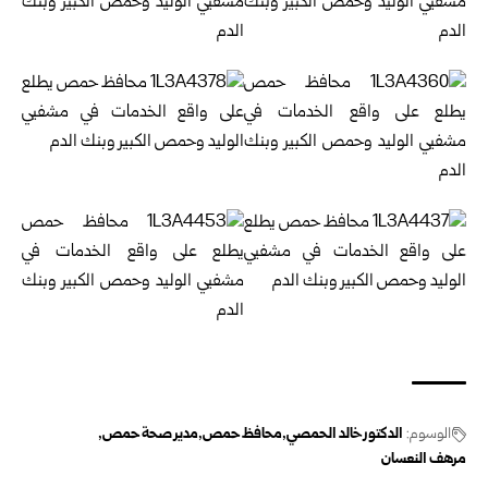
الوسوم:
‏الدكتور خالد الحمصي
محافظ حمص
مدير صحة حمص
مرهف النعسان