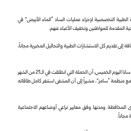
الطبية التخصصية لإجراء عمليات الساد “الماء الأبيض” في
حية المقدمة للمواطنين وتخفيف الأعباء عنهم.
لى تقديم كل الاستشارات الطبية والتحاليل المخبرية مجاناً،
وأوضح مدير مشفى الحفة الدكتور عصام غميرة في تصريح لـ سانا اليوم الخميس، أن الحملة التي انطلقت في الـ21 من الشهر
عاون والتنسيق مع منظمة “سامز”، مشيراً إلى أن المشفى استنفر كامل طاقاته
لمحافظة ومدنها وفق معايير تراعي أوضاعهم الاجتماعية
مجاناً.