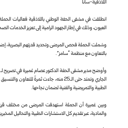
اللاذقية-سانا
انطلقت في مشفى الحفة الوطني ب
اللاذقية
فعاليات الحملة 
العيون، وذلك في إطار الجهود الرامية إلى تعزيز الخدمات الص
وشملت الحملة فحص المرضى وتحديد قدرتهم البصرية، إضافة إ
بالتعاون مع منظمة “سامز”.
الجاري وتمتد حتى الـ25 منه، جاءت ثمرةً للت
الطبية والتمريضية والفنية لضمان نجاحها.
وبين غميرة أن الحملة استهدفت المرضى من مختلف قرى ا
والمادية، عبر تقديم كل الاستشارات الطبية والتحاليل المخبرية 