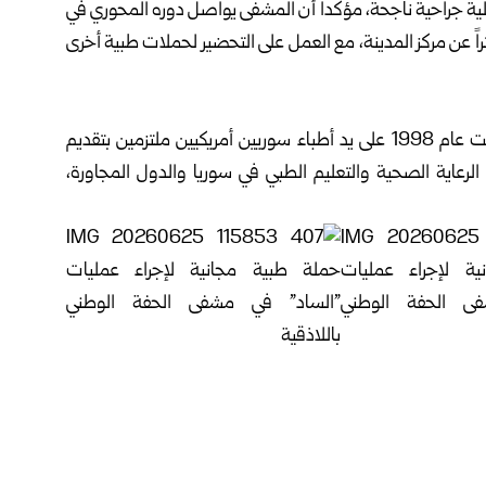
عملية جراحية ناجحة، مؤكداً أن المشفى يواصل دوره المحوري في
ت الصحية لنحو 280 قرية تبعد نحو 30 كيلومتراً عن مركز المدينة، مع العمل على التحضير لحملات طبية أخرى
يشار إلى أن “سامز” منظمة طبية إنسانية غير ربحية، تأسست عام 1998 على يد أطباء سوريين أمريكيين ملتزمين بتقديم
الرعاية الصحية والتعليم الطبي في سوريا والدول المجاورة،