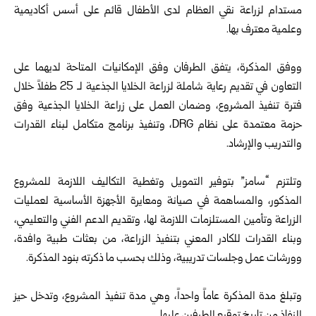
مستدام لزراعة ‏نقي العظام لدى الأطفال قائم على أسس أكاديمية
وعلمية ‏معترف بها‎.‎
‎ ‎
ووفق المذكرة، يتفق الطرفان وفق الإمكانيات المتاحة ‏لديهما على
التعاون في تقديم رعاية شاملة لزراعة ‏الخلايا الجذعية لـ 25 طفلاً خلال
فترة تنفيذ المشروع، ‏وضمان العمل على زراعة الخلايا الجذعية وفق
حزمة ‏معتمدة على نظام ‎DRG، وتنفيذ برنامج متكامل لبناء ‏القدرات
والتدريب والإرشاد‎.‎
‎ ‎
وتلتزم “سامز” بتوفير التمويل وتغطية التكاليف اللازمة ‏للمشروع
المذكور، والمساهمة في صيانة ومعايرة ‏الأجهزة الأساسية لعمليات
الزراعة وتأمين المستلزمات ‏اللازمة لها، وتقديم الدعم الفني والتعليمي،
وبناء القدرات ‏للكادر المعني بتنفيذ الزراعة، من بعثات طبية وافدة،
‏وورشات عمل وجلسات تدريبية، وذلك بحسب ما ذكرته ‏بنود المذكرة‎.‎
‎ ‎
وتبلغ مدة المذكرة عاماً واحداً، وهي مدة تنفيذ المشروع، ‏وتدخل حيز