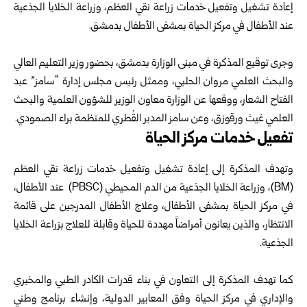
إعادة تشغيل وتفعيل ‏خدمات زراعة نقي العظم، وزراعة الخلايا الجذعية
عند ‏الأطفال في مركز الحياة بمشفى الأطفال بدمشق‎.‎
‎ ‎
وجرى توقيع المذكرة في مبنى الوزارة بدمشق، بحضور ‏وزير التعليم العالي
والبحث العلمي مروان الحلبي، وممثل ‏رئيس مجلس إدارة “سامز” عبد
الفتاح الشعار، ووقعها ‏عن الوزارة معاون الوزير للشؤون العلمية والبحث
‏العلمي غيث ورقوزق، وعن سامز المدير القُطري ‏للمنظمة براء الصمودي‎.
تفعيل خدمات مركز الحياة
وتهدف المذكرة إلى إعادة تشغيل وتفعيل خدمات زراعة ‏نقي العظم
(BM)‎، وزراعة الخلايا الجذعية من الدم ‏المحيطي‎ (PBSC) ‎ عند الأطفال،
في مركز الحياة بمشفى ‏الأطفال، وعلاج الأطفال المدرجين على قائمة
الانتظار، ‏والذين يعانون أمراضاً مهددة للحياة وقابلة للعلاج ‏بزراعة الخلايا
الجذعية‎.‎
‎ ‎
كما تهدف المذكرة إلى التعاون في بناء قدرات الكادر ‏الطبي والمخبري
والإداري في مركز الحياة وفق ‏المعايير الدولية، وإنشاء برنامج وطني