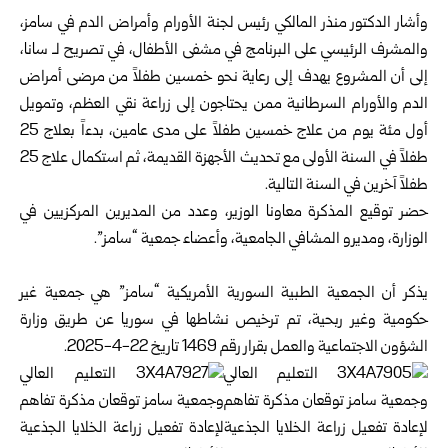
وأشار الدكتور منذر المالكي رئيس لجنة الأورام ‏وأمراض الدم في سامز،
والمشرف الرئيسي على ‏البرنامج في مشفى الأطفال، في تصريح لـ سانا،
إلى أن ‏المشروع يهدف إلى رعاية نحو خمسين طفلاً من مرضى ‏أمراض
الدم والأورام السرطانية ممن يحتاجون إلى ‏زراعة نقي العظم، وتمويل
أول مئة يوم من علاج ‏خمسين طفلاً على مدى عامين، بدءاً بعلاج 25
طفلاً في ‏السنة الأولى مع تحديث الأجهزة القديمة، ثم استكمال ‏علاج 25
طفلاً آخرين في السنة التالية‎.‎
حضر توقيع المذكرة معاونا الوزير، وعدد من المديرين ‏المركزيين في
الوزارة، ومديرو المشافي الجامعية، ‏وأعضاء جمعية “سامز”‎.‎
‎ ‎
يذكر أن الجمعية الطبية السورية الأمريكية “سامز” هي ‏جمعية غير
حكومية وغير ربحية، تم ترخيص نشاطها في ‏سوريا عن طريق
وزارة
الشؤون الاجتماعية
والعمل ‏بقرار رقم 1469 تاريخ 22-4-2025.