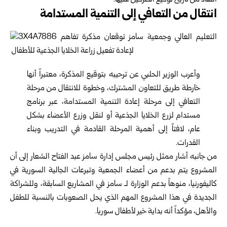
النفاذ من تاريخ توقيع الطرفين عليها‎.‎
انتقال من التعافي إلى التنمية المستدامة
وأعرب الوزير الحلبي عن ترحيبه بتوقيع المذكرة، ‏معتبراً أنها
خارطة طريق للتعاون المشترك، وخطوة ‏للانتقال من مرحلة
التعافي إلى مرحلة إعادة التنمية ‏المستدامة، عبر برنامج
مستدام لزرع الخلايا الجذعية أو ‏لنقل وزرع الأعضاء بشكل
عام، لافتاً إلى أهمية المرحلة ‏القادمة في التدريب وبناء
القدرات‎.‎
من جانبه أشار ممثل رئيس مجلس إدارة سامز عبد الفتاح ‏الشعار إلى أن
المشروع يتم بدعم من أعضاء الجمعية ‏وتبرعات الجالية السورية في
كاليفورنيا، منوهاً بدعم ‏الوزارة لـ سامز في المشاريع السابقة، وللشراكة
الجديدة ‏في هذا المشروع المهم الذي يحل الصعوبات بالنسبة ‏للطفل
والأهل، مؤكداً أنه بداية خير لأطفال سوريا‎.‎
‎ ‎