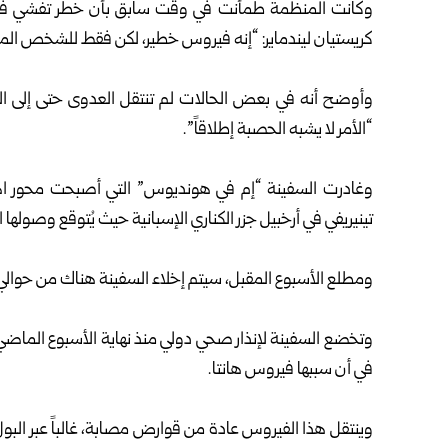
وكانت المنظمة طمأنت في وقت سابق بأن خطر تفشي فيروس
كريستيان ليندماير: “إنه فيروس خطير، لكن فقط للشخص المصا
وأوضح أنه في بعض الحالات لم تنتقل العدوى حتى إلى 
“الأمر لا يشبه الحصبة إطلاقاً”.
وغادرت السفينة “إم في هونديوس” التي أصبحت محور اهتما
تينيريفي في أرخبيل جزر الكناري الإسبانية حيث يُتوقع وصولها ا
ومطلع الأسبوع المقبل، سيتم إخلاء السفينة هناك من حوالي 150 راكباً وفرداً من الطاقم ما زالوا على متنه
وتخضع السفينة لإنذار صحي دولي منذ نهاية الأسبوع الماضي،
في أن سببها فيروس هانتا.
وينتقل هذا الفيروس عادة من قوارض مصابة، غالباً عبر البول