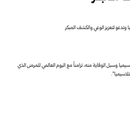
ميا وسبل الوقاية منه، تزامناً مع اليوم العالمي للمرض الذي
لاسيميا”.
اجماً عن خلل في الجينات، مبينة أن الكشف المبكر وإجراء
ليل عدد الإصابات الجديدة.
ى التلاسيميا ومساعدتهم على التمتع بحياة مستقرة، داعية إلى
يسهم في حماية الأجيال القادمة والحد من انتشار المرض.