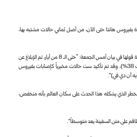
يروس هانتا حتى الآن، من أصل ثماني حالات مشتبه بها،
ونقلت وكالة فرانس برس عن المنظمة التابعة للأمم المتحدة قولها في بيان أمس الجمعة: “حتى الـ 8 من أيار، تم الإبلاغ عن
إجمالي ثماني إصابات، من بينها ثلاث وفيات (نسبة الوفيات 38%)، وقد تم تأكيد ست حالات مخبرياً كإصابات بفيروس
يه أن دي في)”.
لخطر الذي يشكله هذا الحدث على سكان العالم بأنه منخفض،
قم على متن السفينة يعد متوسطاً”.