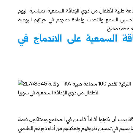
كالة التركية للتعاون والتنسيق (TiKA) 100 سماعة طبية لأطفال من ذوي الإعاقة السمعية، بمناسبة اليوم
حسين السمع والتحدث وإعادة دمجهم في حياتهم اليومية
 جامعة دمشق.
اقة السمعية على الاندماج في
ة يجب أن يكونوا أفراداً فاعلين في المجتمع ويمتلكون قيمة
م لهذه الفئة بما يسهم في تحسين ظروفهم وتمكينهم من أداء دورهم الطبيعي