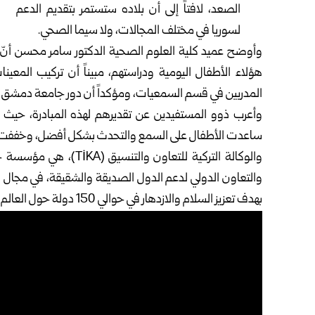
الصعد، لافتاً إلى أن بلاده ستستمر بتقديم الدعم
لسوريا في مختلف المجالات، ولا سيما الصحي.
وأوضح عميد كلية العلوم الصحية الدكتور سامر محسن أنّ
هؤلاء الأطفال اليومية ودراستهم، مبيناً أن تركيب المع
المدربين في قسم السمعيات، ومؤكداً أن دور جامعة دمشق يم
وأعرب ذوو المستفيدين عن تقديرهم لهذه المبادرة، حيث
ساعدت الأطفال على السمع والتحدث بشكل أفضل، وخففت عبئاً 
والتعاون الدولي لدعم الدول الصديقة والشقيقة، في مجال الت
بهدف تعزيز السلام والازدهار في حوالي 150 دولة حول العالم.