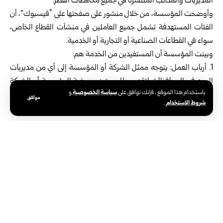
المديريات والمكاتب المنتشرة في جميع محافظات القطر.
وأوضحت المؤسسة، من خلال منشور على صفحتها على “فيسبوك”، أن
الفئات المستهدفة تشمل جميع العاملين في منشآت القطاع الخاص،
سواء في القطاعات الصناعية أو التجارية أو الخدمية.
وبينت المؤسسة أن المستفيدين من الخدمة هم:
أرباب العمل: يتوجه ممثل الشركة أو المؤسسة إلى أي من مديريات
البريد في المحافظات لتقديم طلب يتضمن رغبة المؤسسة أو الشركة
سياسة الخصوصية
باستخدام هذا الموقع ، فإنك توافق على
و
للاستفادة من خدمة تسديد الرواتب، مع تحديد عدد العاملين والكتلة
موافق
شروط الاستخدام
.
المالية الشهرية.
الموظفون: يتوجه الموظف إلى أي مكتب البريد، ويقوم بإبراز بطاقته
الشخصية، وبعدها يستلم راتبه نقداً وبالعملة المحلية (الليرة السورية).
وأشارت المؤسسة إلى أن الخدمة لديها عدة مزايا أبرزها:
· السرعة والدقة: إجراءات بسيطة وسريعة لاستلام الرواتب.
· الانتشار الواسع حيث تغطي شبكة مكاتب بريدية كل المناطق لتكون في
متناول الجميع.
· توفير الوقت والجهد من خلال تجنب الازدحام والانتظار الطويل.